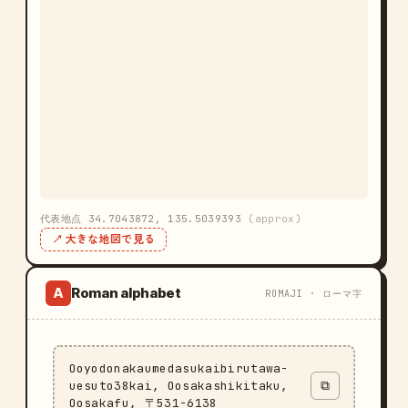
代表地点 34.7043872, 135.5039393
(approx)
↗ 大きな地図で見る
Roman alphabet
A
ROMAJI · ローマ字
Ooyodonakaumedasukaibirutawa-
uesuto38kai, Oosakashikitaku,
⧉
Oosakafu, 〒531-6138