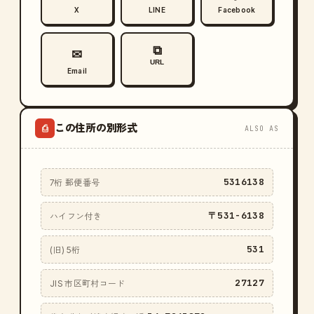
X
LINE
Facebook
⧉
✉
URL
Email
この住所の別形式
⎙
ALSO AS
5316138
7桁 郵便番号
〒531-6138
ハイフン付き
531
(旧) 5桁
27127
JIS 市区町村コード