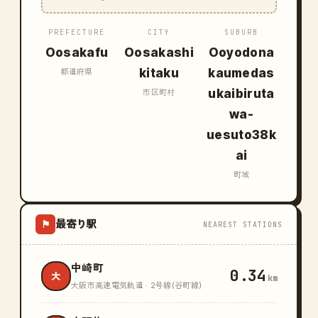
PREFECTURE
CITY
SUBURB
Oosakafu
Oosakashi
Ooyodona
kitaku
kaumedas
都道府県
ukaibiruta
市区町村
wa-
uesuto38k
ai
町域
最寄り駅
⚑
NEAREST STATIONS
中崎町
0.34
大
km
大阪市高速電気軌道 · 2号線(谷町線)