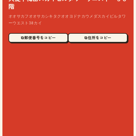
階
オオサカフオオサカシキタクオオヨドナカウメダスカイビルタワ
ーウエスト38カイ
⧉ 郵便番号をコピー
⧉ 住所をコピー