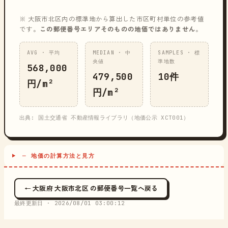
※ 大阪市北区内の標準地から算出した市区町村単位の参考値
です。
この郵便番号エリアそのものの地価ではありません
。
AVG · 平均
MEDIAN · 中
SAMPLES · 標
央値
準地数
568,000
479,500
10件
円/m²
円/m²
出典: 国土交通省 不動産情報ライブラリ（地価公示 XCT001）
─ 地価の計算方法と見方
← 大阪府 大阪市北区 の郵便番号一覧へ戻る
最終更新日 ·
2026/08/01 03:00:12