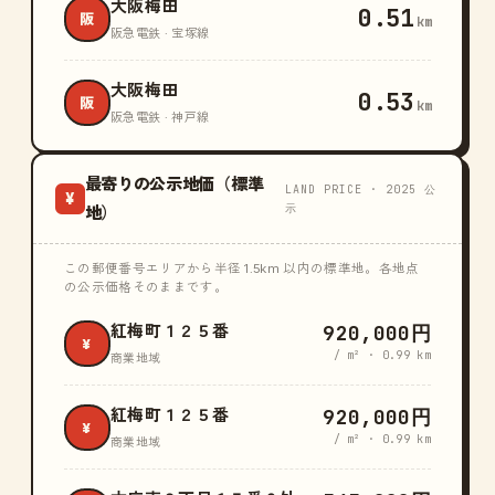
大阪梅田
0.51
阪
km
阪急電鉄 · 宝塚線
大阪梅田
0.53
阪
km
阪急電鉄 · 神戸線
最寄りの公示地価（標準
LAND PRICE · 2025 公
¥
示
地）
この郵便番号エリアから半径 1.5km 以内の標準地。各地点
の公示価格そのままです。
920,000円
紅梅町１２５番
¥
/ m² · 0.99 km
商業地域
920,000円
紅梅町１２５番
¥
/ m² · 0.99 km
商業地域