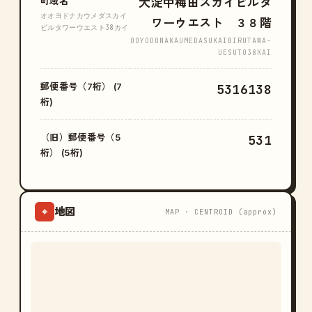
町域名
大淀中梅田スカイビルタ
オオヨドナカウメダスカイ
ワーウエスト ３８階
ビルタワーウエスト38カイ
OOYODONAKAUMEDASUKAIBIRUTAWA-
UESUTO38KAI
郵便番号（7桁） (7
5316138
桁)
（旧）郵便番号（5
531
桁） (5桁)
地図
⌖
MAP · CENTROID (approx)