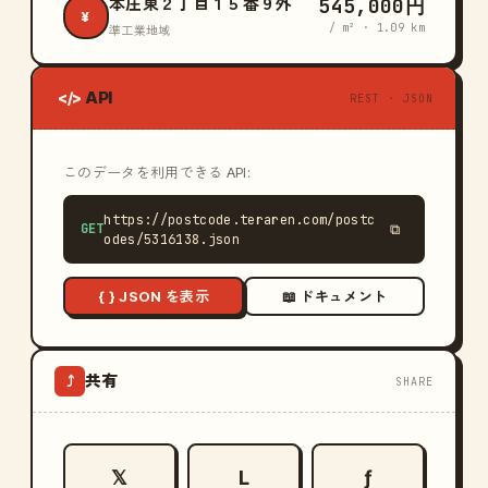
545,000円
本庄東２丁目１５番９外
¥
/ m² · 1.09 km
準工業地域
API
</>
REST · JSON
このデータを利用できる API:
https://postcode.teraren.com/postc
GET
⧉
odes/5316138.json
{ } JSON を表示
📖 ドキュメント
共有
⤴
SHARE
𝕏
L
ƒ