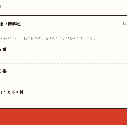
線
価（標準地）
L
半径 1.5km 以内の標準地。各地点の公示価格そのままです。
５番
５番
目１５番９外