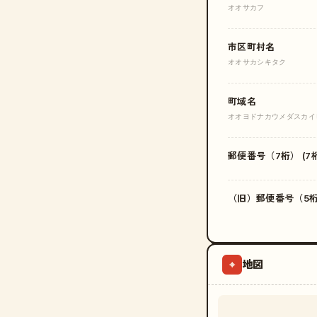
オオサカフ
市区町村名
オオサカシキタク
町域名
オオヨドナカウメダスカイ
郵便番号（7桁） (7桁
（旧）郵便番号（5桁）
地図
⌖