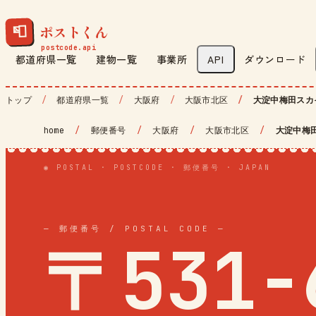
ポストくん
📮
都道府県一覧
建物一覧
事業所
API
ダウンロード
トップ
都道府県一覧
大阪府
大阪市北区
大淀中梅田スカ
home
/
郵便番号
/
大阪府
/
大阪市北区
/
大淀中梅
◉ POSTAL · POSTCODE · 郵便番号 · JAPAN
— 郵便番号 / POSTAL CODE —
〒531-