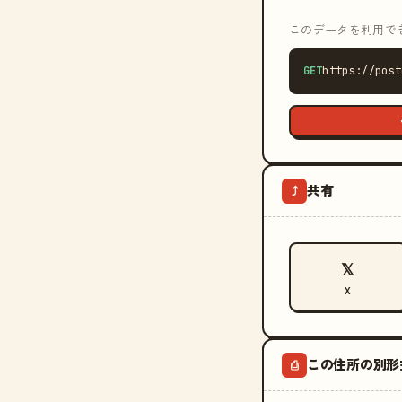
このデータを利用できる
GET
https://post
共有
⤴
𝕏
X
この住所の別形
⎙