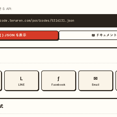
 API:
code.teraren.com/postcodes/5316131.json
{ } JSON を表示
📖 ドキュメント
L
ƒ
✉
LINE
Facebook
Email
式