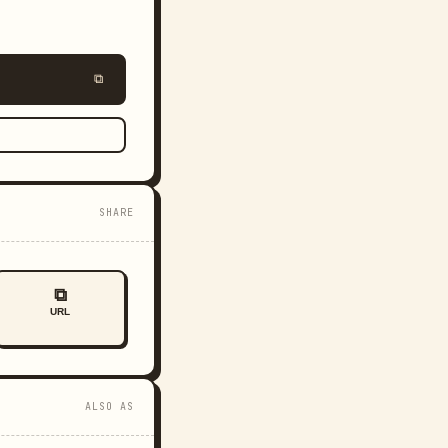
⧉
SHARE
⧉
URL
ALSO AS