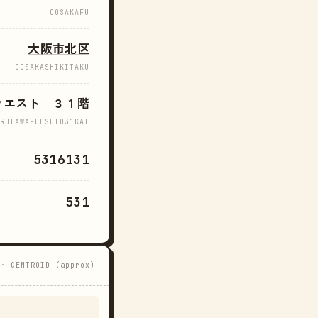
OOSAKAFU
大阪市北区
OOSAKASHIKITAKU
ウエスト ３１階
RUTAWA-UESUTO31KAI
5316131
531
 · CENTROID (approx)