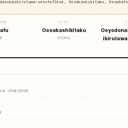
edasukaibirutawa-uesuto31kai, Oosakashikitaku, Oosakaf
TURE
CITY
S
afu
Oosakashikitaku
Ooyodona
ibirutaw
県
市区町村
 · 2号線(谷町線)
線