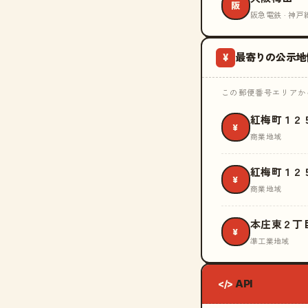
阪
阪急電鉄 · 神戸
最寄りの公示地
¥
この郵便番号エリアから
紅梅町１２
¥
商業地域
紅梅町１２
¥
商業地域
本庄東２丁
¥
準工業地域
API
</>