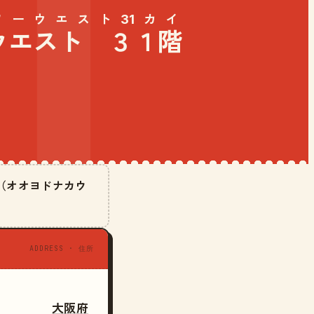
ーウエスト31カイ
ウエスト ３１階
階（オオヨドナカウ
ADDRESS · 住所
大阪府