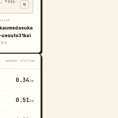
u, 〒531-
⧉
UBURB
kaumedasuka
a-uesuto31kai
町域
NEAREST STATIONS
0.34
km
0.51
km