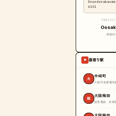
Ooyodonakaum
6131
PREFEC
Oosak
都道府
最寄り駅
⚑
中崎町
大
大阪市高速電気軌道
大阪梅田
阪
阪急電鉄 · 宝塚
大阪梅田