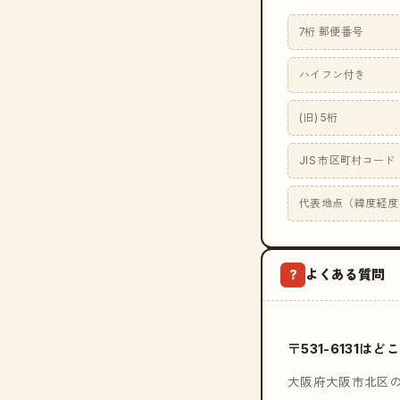
7桁 郵便番号
ハイフン付き
(旧) 5桁
JIS 市区町村コード
代表地点（緯度経度
よくある質問
?
〒531-6131
大阪府大阪市北区