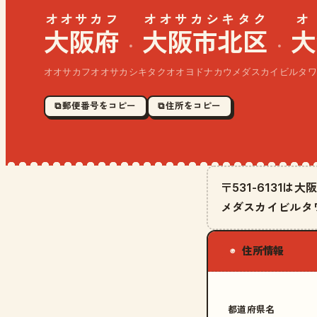
オオサカフ
オオサカシキタク
オ
大阪府
大阪市北区
大
·
·
オオサカフオオサカシキタクオオヨドナカウメダスカイビルタワ
⧉ 郵便番号をコピー
⧉ 住所をコピー
〒531-6131
メダスカイビルタ
住所情報
◉
都道府県名