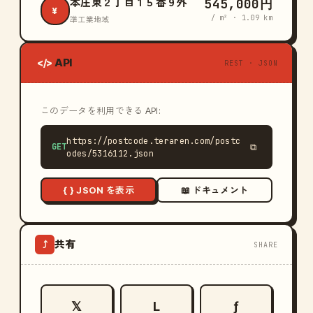
545,000円
本庄東２丁目１５番９外
¥
/ m² · 1.09 km
準工業地域
API
</>
REST · JSON
このデータを利用できる API:
https://postcode.teraren.com/postc
GET
⧉
odes/5316112.json
{ } JSON を表示
📖 ドキュメント
共有
⤴
SHARE
𝕏
L
ƒ