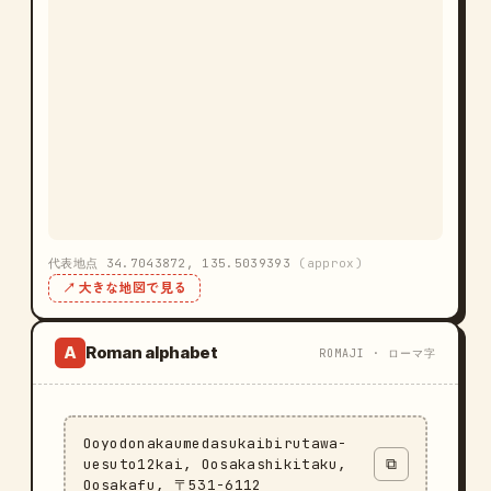
代表地点 34.7043872, 135.5039393
(approx)
↗ 大きな地図で見る
Roman alphabet
A
ROMAJI · ローマ字
Ooyodonakaumedasukaibirutawa-
uesuto12kai, Oosakashikitaku,
⧉
Oosakafu, 〒531-6112