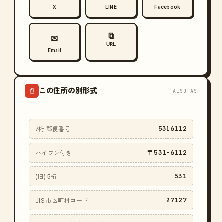
X
LINE
Facebook
⧉
✉
URL
Email
この住所の別形式
⎙
ALSO AS
5316112
7桁 郵便番号
〒531-6112
ハイフン付き
531
(旧) 5桁
27127
JIS 市区町村コード