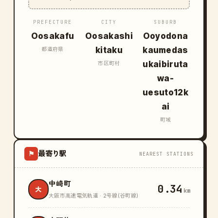
PREFECTURE
CITY
SUBURB
Oosakafu
Oosakashi
Ooyodona
kitaku
kaumedas
都道府県
ukaibiruta
市区町村
wa-
uesuto12k
ai
町域
最寄り駅
⚑
NEAREST STATIONS
中崎町
0.34
大
km
大阪市高速電気軌道 · 2号線(谷町線)