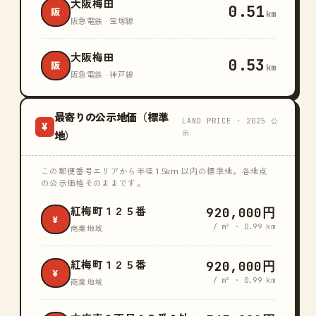
大阪梅田
0.51
阪
km
阪急電鉄 · 宝塚線
大阪梅田
0.53
阪
km
阪急電鉄 · 神戸線
最寄りの公示地価（標準
LAND PRICE · 2025 公
¥
示
地）
この郵便番号エリアから半径 1.5km 以内の標準地。各地点
の公示価格そのままです。
920,000円
紅梅町１２５番
¥
/ m² · 0.99 km
商業地域
920,000円
紅梅町１２５番
¥
/ m² · 0.99 km
商業地域