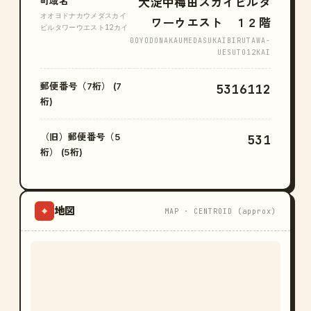
町域名
大淀中梅田スカイビルタ
オオヨドナカウメダスカイ
ワーウエスト １２階
ビルタワーウエスト12カイ
OOYODONAKAUMEDASUKAIBIRUTAWA-
UESUTO12KAI
郵便番号（7桁） (7
5316112
桁)
（旧）郵便番号（5
531
桁） (5桁)
地図
⌖
MAP · CENTROID (approx)