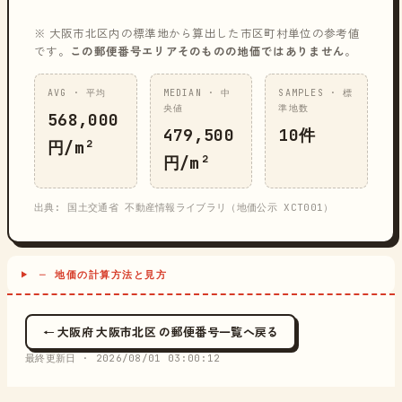
※ 大阪市北区内の標準地から算出した市区町村単位の参考値
です。
この郵便番号エリアそのものの地価ではありません
。
AVG · 平均
MEDIAN · 中
SAMPLES · 標
央値
準地数
568,000
479,500
10件
円/m²
円/m²
出典: 国土交通省 不動産情報ライブラリ（地価公示 XCT001）
─ 地価の計算方法と見方
← 大阪府 大阪市北区 の郵便番号一覧へ戻る
最終更新日 ·
2026/08/01 03:00:12