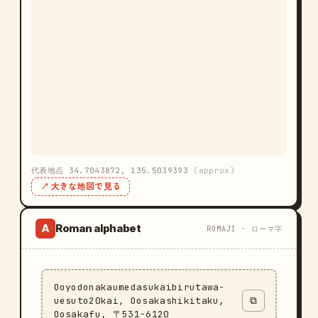
代表地点 34.7043872, 135.5039393
(approx)
↗ 大きな地図で見る
Roman alphabet
A
ROMAJI · ローマ字
Ooyodonakaumedasukaibirutawa-
uesuto20kai, Oosakashikitaku,
⧉
Oosakafu, 〒531-6120