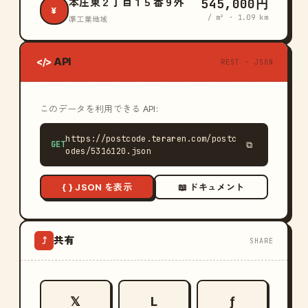
545,000円
本庄東２丁目１５番９外
¥
/ m² · 1.09 km
準工業地域
API
</>
REST · JSON
このデータを利用できる API:
https://postcode.teraren.com/postc
GET
⧉
odes/5316120.json
{ } JSON を表示
📖 ドキュメント
共有
⤴
SHARE
𝕏
L
ƒ