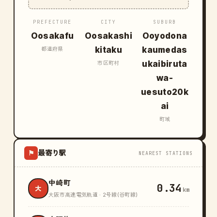
PREFECTURE
CITY
SUBURB
Oosakafu
Oosakashi
Ooyodona
kitaku
kaumedas
都道府県
ukaibiruta
市区町村
wa-
uesuto20k
ai
町域
最寄り駅
⚑
NEAREST STATIONS
中崎町
0.34
大
km
大阪市高速電気軌道 · 2号線(谷町線)