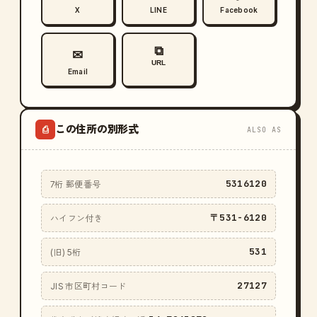
X
LINE
Facebook
⧉
✉
URL
Email
この住所の別形式
⎙
ALSO AS
5316120
7桁 郵便番号
〒531-6120
ハイフン付き
531
(旧) 5桁
27127
JIS 市区町村コード