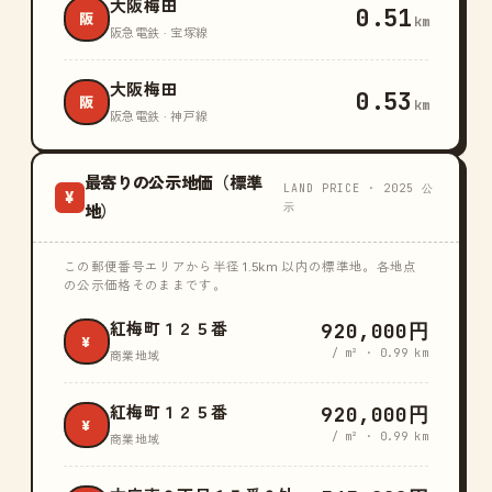
大阪梅田
0.51
阪
km
阪急電鉄 · 宝塚線
大阪梅田
0.53
阪
km
阪急電鉄 · 神戸線
最寄りの公示地価（標準
LAND PRICE · 2025 公
¥
示
地）
この郵便番号エリアから半径 1.5km 以内の標準地。各地点
の公示価格そのままです。
920,000円
紅梅町１２５番
¥
/ m² · 0.99 km
商業地域
920,000円
紅梅町１２５番
¥
/ m² · 0.99 km
商業地域