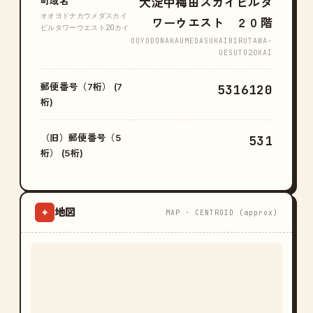
町域名
大淀中梅田スカイビルタ
オオヨドナカウメダスカイ
ワーウエスト ２０階
ビルタワーウエスト20カイ
OOYODONAKAUMEDASUKAIBIRUTAWA-
UESUTO20KAI
郵便番号（7桁） (7
5316120
桁)
（旧）郵便番号（5
531
桁） (5桁)
地図
⌖
MAP · CENTROID (approx)