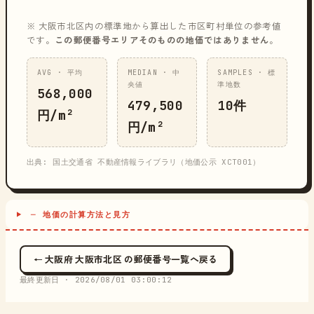
※ 大阪市北区内の標準地から算出した市区町村単位の参考値
です。
この郵便番号エリアそのものの地価ではありません
。
AVG · 平均
MEDIAN · 中
SAMPLES · 標
央値
準地数
568,000
479,500
10件
円/m²
円/m²
出典: 国土交通省 不動産情報ライブラリ（地価公示 XCT001）
─ 地価の計算方法と見方
← 大阪府 大阪市北区 の郵便番号一覧へ戻る
最終更新日 ·
2026/08/01 03:00:12