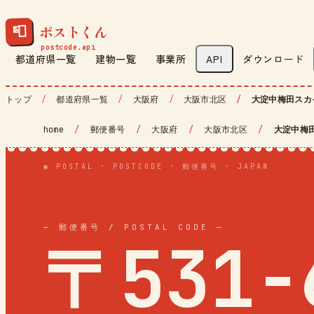
ポストくん
📮
都道府県一覧
建物一覧
事業所
API
ダウンロード
トップ
都道府県一覧
大阪府
大阪市北区
大淀中梅田スカ
home
/
郵便番号
/
大阪府
/
大阪市北区
/
大淀中梅
◉ POSTAL · POSTCODE · 郵便番号 · JAPAN
— 郵便番号 / POSTAL CODE —
〒531-