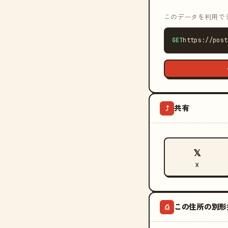
このデータを利用できる
GET
https://post
共有
⤴
𝕏
X
この住所の別形
⎙