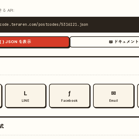
 API:
code.teraren.com/postcodes/5316121.json
{ } JSON を表示
📖 ドキュメント
L
ƒ
✉
LINE
Facebook
Email
式