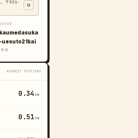
u, 〒531-
⧉
UBURB
kaumedasuka
a-uesuto21kai
町域
NEAREST STATIONS
0.34
km
0.51
km