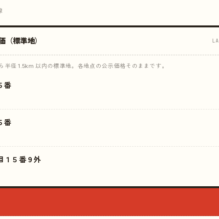
線
価（標準地）
L
半径 1.5km 以内の標準地。各地点の公示価格そのままです。
５番
５番
目１５番９外