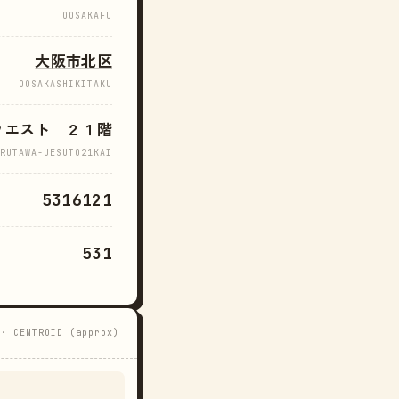
OOSAKAFU
大阪市北区
OOSAKASHIKITAKU
ウエスト ２１階
RUTAWA-UESUTO21KAI
5316121
531
 · CENTROID (approx)