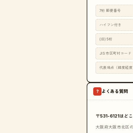
7桁 郵便番号
ハイフン付き
(旧) 5桁
JIS 市区町村コード
代表地点（緯度経度
よくある質問
?
〒531-6121
大阪府大阪市北区