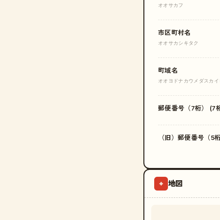
オオサカフ
市区町村名
オオサカシキタク
町域名
オオヨドナカウメダスカイ
郵便番号（7桁） (7桁
（旧）郵便番号（5桁）
地図
⌖