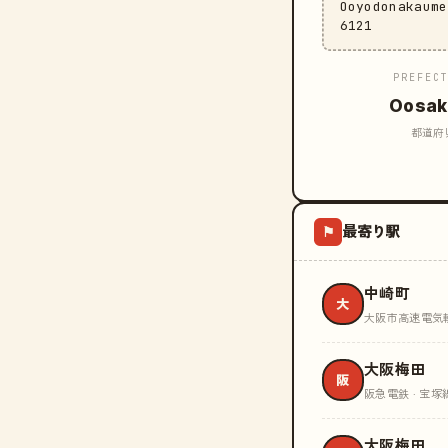
Ooyodonakaum
6121
PREFEC
Oosak
都道府
最寄り駅
⚑
中崎町
大
大阪市高速電気軌道
大阪梅田
阪
阪急電鉄 · 宝塚
大阪梅田