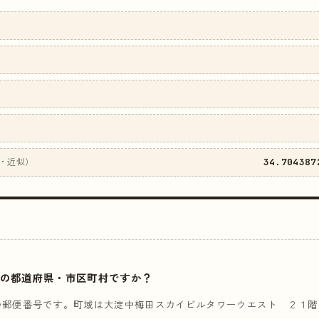
34.704387
・近似）
はどこの都道府県・市区町村ですか？
の郵便番号です。町域は大淀中梅田スカイビルタワーウエスト ２１階