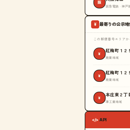
阪
阪急電鉄 · 神戸
最寄りの公示地
¥
この郵便番号エリアから
紅梅町１２
¥
商業地域
紅梅町１２
¥
商業地域
本庄東２丁
¥
準工業地域
API
</>