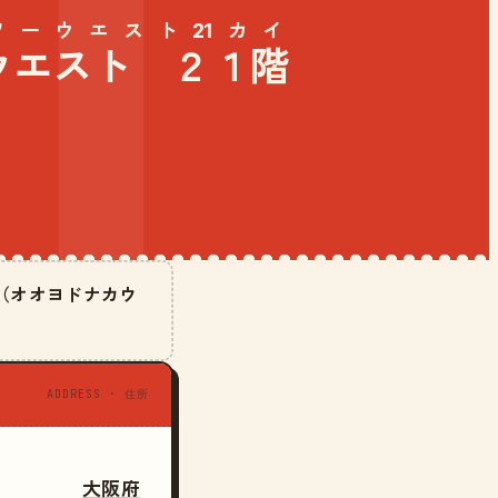
ーウエスト21カイ
ウエスト ２１階
階（オオヨドナカウ
ADDRESS · 住所
大阪府