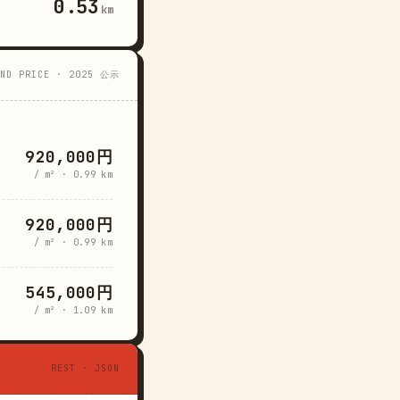
0.53
km
AND PRICE · 2025 公示
920,000円
/ m² · 0.99 km
920,000円
/ m² · 0.99 km
545,000円
/ m² · 1.09 km
REST · JSON