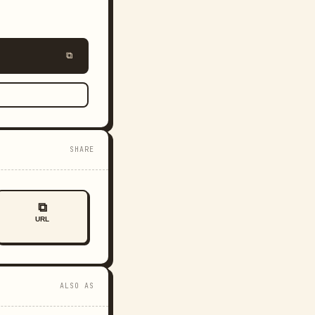
⧉
SHARE
⧉
URL
ALSO AS