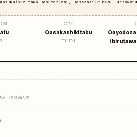
edasukaibirutawa-uesuto21kai, Oosakashikitaku, Oosakaf
TURE
CITY
S
afu
Oosakashikitaku
Ooyodona
ibirutaw
県
市区町村
 · 2号線(谷町線)
線