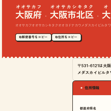
オオサカフ
オオサカシキタク
オ
大阪府
大阪市北区
大
·
·
オオサカフオオサカシキタクオオヨドナカウメダスカイビルタワ
⧉ 郵便番号をコピー
⧉ 住所をコピー
〒531-6121
メダスカイビルタ
住所情報
◉
都道府県名