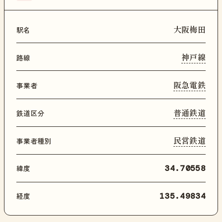
大阪梅田
駅名
神戸線
路線
阪急電鉄
事業者
普通鉄道
鉄道区分
民営鉄道
事業者種別
緯度
34.70558
経度
135.49834