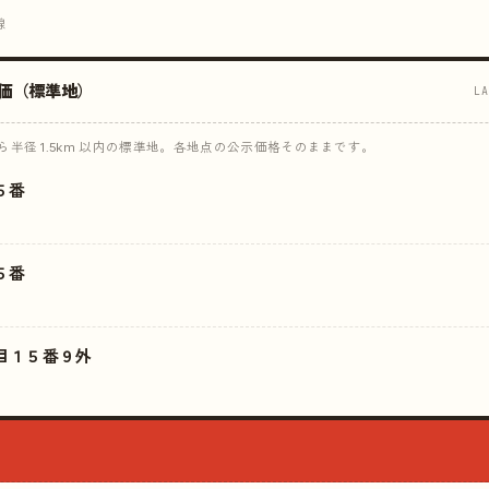
線
価（標準地）
L
半径 1.5km 以内の標準地。各地点の公示価格そのままです。
５番
５番
目１５番９外