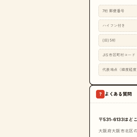
7桁 郵便番号
ハイフン付き
(旧) 5桁
JIS 市区町村コード
代表地点（緯度経度
よくある質問
?
〒531-6133
大阪府大阪市北区