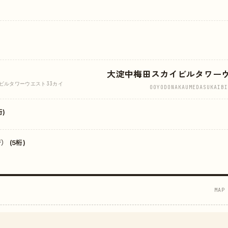
大淀中梅田スカイビルタワー
ビルタワーウエスト33カイ
OOYODONAKAUMEDASUKAIBI
)
 (5桁)
MAP