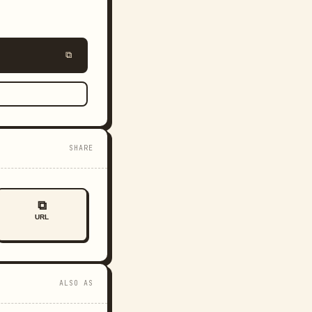
⧉
SHARE
⧉
URL
ALSO AS