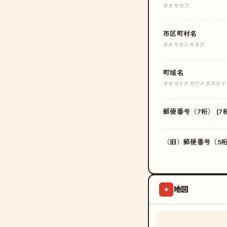
オオサカフ
市区町村名
オオサカシキタク
町域名
オオヨドナカウメダスカイ
郵便番号（7桁） (7桁
（旧）郵便番号（5桁）
地図
⌖