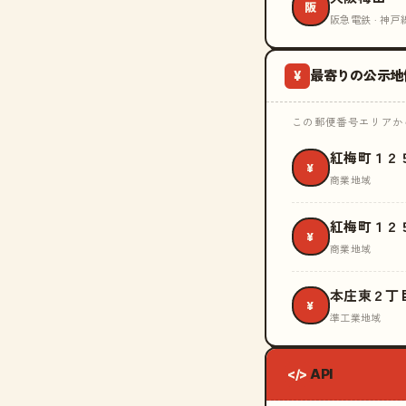
阪
阪急電鉄 · 神戸
最寄りの公示地
¥
この郵便番号エリアから
紅梅町１２
¥
商業地域
紅梅町１２
¥
商業地域
本庄東２丁
¥
準工業地域
API
</>