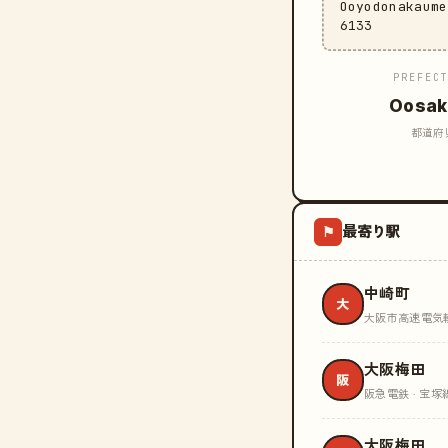
Ooyodonakaum
6133
PREFEC
Oosak
都道府
最寄り駅
⚑
中崎町
大
大阪市高速電気軌道
大阪梅田
阪
阪急電鉄 · 宝塚
大阪梅田