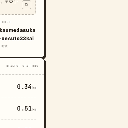
u, 〒531-
⧉
UBURB
kaumedasuka
-uesuto33kai
町域
NEAREST STATIONS
0.34
km
0.51
km