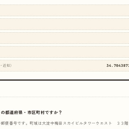
34.704387
・近似）
はどこの都道府県・市区町村ですか？
の郵便番号です。町域は大淀中梅田スカイビルタワーウエスト ３３階