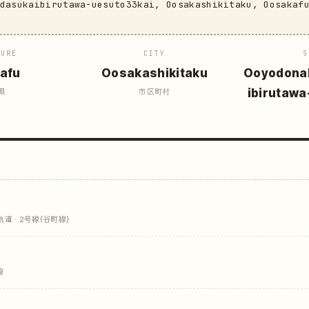
edasukaibirutawa-uesuto33kai, Oosakashikitaku, Oosakaf
TURE
CITY
S
afu
Oosakashikitaku
Ooyodona
ibirutawa
県
市区町村
 · 2号線(谷町線)
線