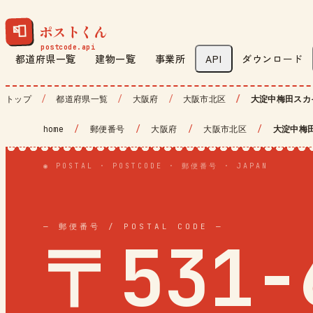
ポストくん
📮
都道府県一覧
建物一覧
事業所
API
ダウンロード
トップ
都道府県一覧
大阪府
大阪市北区
大淀中梅田スカ
home
/
郵便番号
/
大阪府
/
大阪市北区
/
大淀中梅
◉ POSTAL · POSTCODE · 郵便番号 · JAPAN
— 郵便番号 / POSTAL CODE —
〒531-