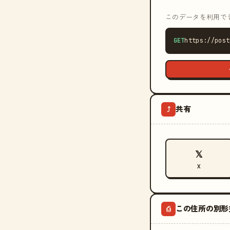
このデータを利用できる
GET
https://post
共有
⤴
𝕏
X
この住所の別形
⎙