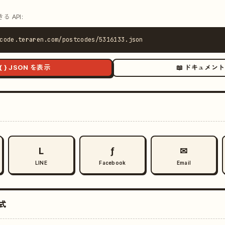
 API:
code.teraren.com/postcodes/5316133.json
{ } JSON を表示
📖 ドキュメント
L
ƒ
✉
LINE
Facebook
Email
式