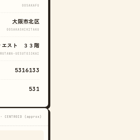
OOSAKAFU
大阪市北区
OOSAKASHIKITAKU
ウエスト ３３階
RUTAWA-UESUTO33KAI
5316133
531
 · CENTROID (approx)