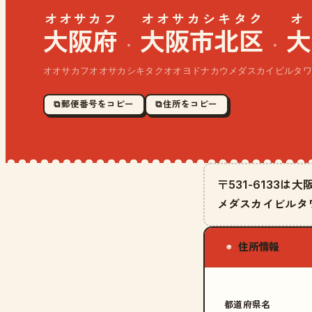
オオサカフ
オオサカシキタク
オ
大阪府
大阪市北区
大
·
·
オオサカフオオサカシキタクオオヨドナカウメダスカイビルタワ
⧉ 郵便番号をコピー
⧉ 住所をコピー
〒531-6133
メダスカイビルタ
住所情報
◉
都道府県名