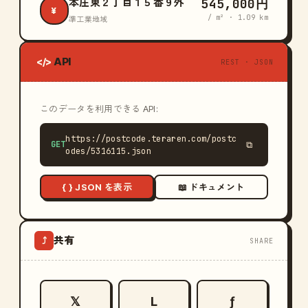
545,000円
本庄東２丁目１５番９外
¥
/ m² · 1.09 km
準工業地域
API
</>
REST · JSON
このデータを利用できる API:
https://postcode.teraren.com/postc
GET
⧉
odes/5316115.json
{ } JSON を表示
📖 ドキュメント
共有
⤴
SHARE
𝕏
L
ƒ