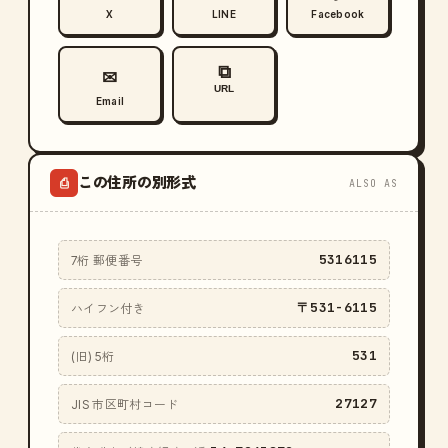
X
LINE
Facebook
⧉
✉
URL
Email
この住所の別形式
⎙
ALSO AS
5316115
7桁 郵便番号
〒531-6115
ハイフン付き
531
(旧) 5桁
27127
JIS 市区町村コード