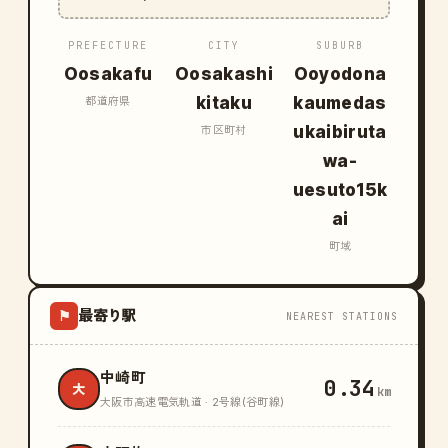
PREFECTURE
CITY
SUBURB
Oosakafu
Oosakashi
Ooyodona
kitaku
kaumedas
都道府県
ukaibiruta
市区町村
wa-
uesuto15k
ai
町域
最寄り駅
⚑
NEAREST STATIONS
中崎町
0.34
大
km
大阪市高速電気軌道 · 2号線(谷町線)