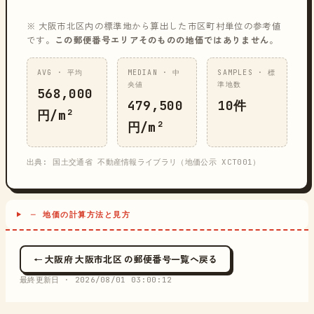
※ 大阪市北区内の標準地から算出した市区町村単位の参考値
です。
この郵便番号エリアそのものの地価ではありません
。
AVG · 平均
MEDIAN · 中
SAMPLES · 標
央値
準地数
568,000
479,500
10件
円/m²
円/m²
出典: 国土交通省 不動産情報ライブラリ（地価公示 XCT001）
─ 地価の計算方法と見方
← 大阪府 大阪市北区 の郵便番号一覧へ戻る
最終更新日 ·
2026/08/01 03:00:12