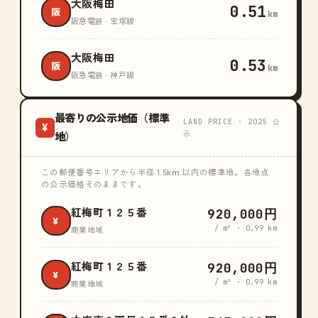
大阪梅田
0.51
阪
km
阪急電鉄 · 宝塚線
大阪梅田
0.53
阪
km
阪急電鉄 · 神戸線
最寄りの公示地価（標準
LAND PRICE · 2025 公
¥
示
地）
この郵便番号エリアから半径 1.5km 以内の標準地。各地点
の公示価格そのままです。
920,000円
紅梅町１２５番
¥
/ m² · 0.99 km
商業地域
920,000円
紅梅町１２５番
¥
/ m² · 0.99 km
商業地域