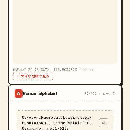
代表地点 34.7043872, 135.5039393
(approx)
↗ 大きな地図で見る
Roman alphabet
A
ROMAJI · ローマ字
Ooyodonakaumedasukaibirutawa-
uesuto15kai, Oosakashikitaku,
⧉
Oosakafu, 〒531-6115