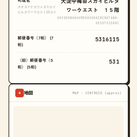
町域名
大淀中梅田スカイビルタ
オオヨドナカウメダスカイ
ワーウエスト １５階
ビルタワーウエスト15カイ
OOYODONAKAUMEDASUKAIBIRUTAWA-
UESUTO15KAI
郵便番号（7桁） (7
5316115
桁)
（旧）郵便番号（5
531
桁） (5桁)
地図
⌖
MAP · CENTROID (approx)