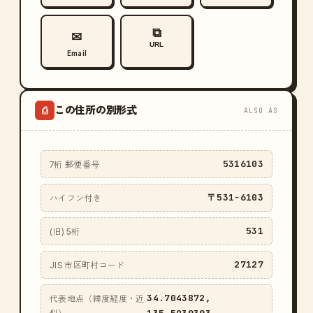
⧉
✉
URL
Email
この住所の別形式
⎙
ALSO AS
5316103
7桁 郵便番号
〒531-6103
ハイフン付き
531
(旧) 5桁
27127
JIS 市区町村コード
34.7043872,
代表地点（緯度経度・近