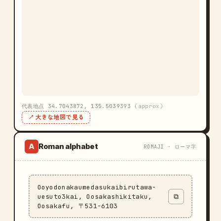
代表地点 34.7043872, 135.5039393
(approx)
↗ 大きな地図で見る
Roman alphabet
A
ROMAJI · ローマ字
Ooyodonakaumedasukaibirutawa-
uesuto3kai, Oosakashikitaku,
⧉
Oosakafu, 〒531-6103