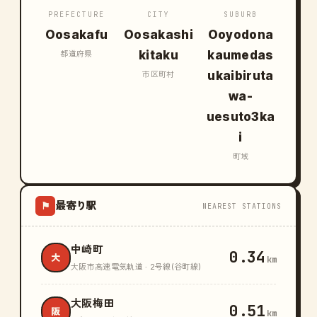
PREFECTURE
CITY
SUBURB
Oosakafu
Oosakashi
Ooyodona
kitaku
kaumedas
都道府県
ukaibiruta
市区町村
wa-
uesuto3ka
i
町域
最寄り駅
⚑
NEAREST STATIONS
中崎町
0.34
大
km
大阪市高速電気軌道 · 2号線(谷町線)
大阪梅田
0.51
阪
km