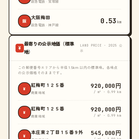
阪急電鉄 · 宝塚線
大阪梅田
0.53
阪
km
阪急電鉄 · 神戸線
最寄りの公示地価（標準
LAND PRICE · 2025 公
¥
示
地）
この郵便番号エリアから半径 1.5km 以内の標準地。各地点
の公示価格そのままです。
920,000円
紅梅町１２５番
¥
/ m² · 0.99 km
商業地域
920,000円
紅梅町１２５番
¥
/ m² · 0.99 km
商業地域
545,000円
本庄東２丁目１５番９外
¥