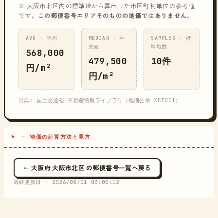
※ 大阪市北区内の標準地から算出した市区町村単位の参考値
です。
この郵便番号エリアそのものの地価ではありません
。
AVG · 平均
MEDIAN · 中
SAMPLES · 標
央値
準地数
568,000
479,500
10件
円/m²
円/m²
出典: 国土交通省 不動産情報ライブラリ（地価公示 XCT001）
─ 地価の計算方法と見方
← 大阪府 大阪市北区 の郵便番号一覧へ戻る
最終更新日 ·
2026/08/01 03:00:12