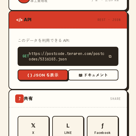
/ m² · 1.09 km
準工業地域
API
</>
REST · JSON
このデータを利用できる API:
https://postcode.teraren.com/postc
GET
⧉
odes/5316103.json
{ } JSON を表示
📖 ドキュメント
共有
⤴
SHARE
𝕏
L
ƒ
X
LINE
Facebook