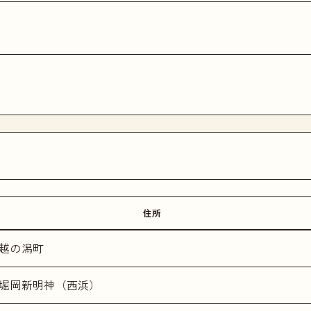
住所
越の潟町
堀岡新明神（西浜）