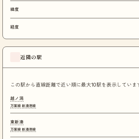
緯度
経度
近隣の駅
この駅から直線距離で近い順に最大10駅を表示してい
越ノ潟
万葉線
新湊港線
東新湊
万葉線
新湊港線