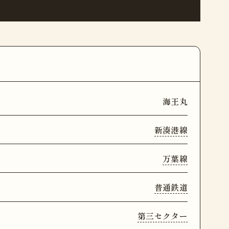
海王丸
新湊港線
万葉線
普通鉄道
第三セクター