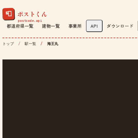
ポストくん
📮
都道府県一覧
建物一覧
事業所
API
ダウンロード
トップ
駅一覧
海王丸