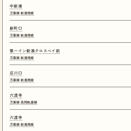
中新湊
万葉線
新湊港線
新町口
万葉線
新湊港線
第一イン新湊クロスベイ前
万葉線
新湊港線
庄川口
万葉線
新湊港線
六渡寺
万葉線
高岡軌道線
六渡寺
万葉線
新湊港線