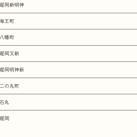
堀岡新明神
海王町
八幡町
堀岡又新
堀岡明神新
二の丸町
石丸
堀岡