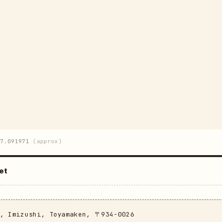
37.091971
(approx)
et
i, Imizushi, Toyamaken, 〒934-0026