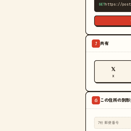
GET
https://post
共有
⤴
𝕏
X
この住所の別形
⎙
7桁 郵便番号