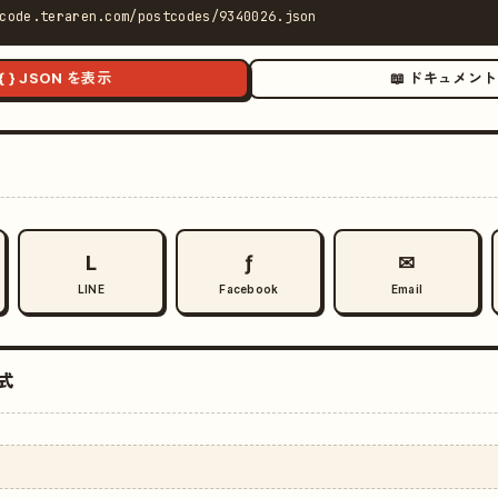
code.teraren.com/postcodes/9340026.json
{ } JSON を表示
📖 ドキュメント
L
ƒ
✉
LINE
Facebook
Email
式