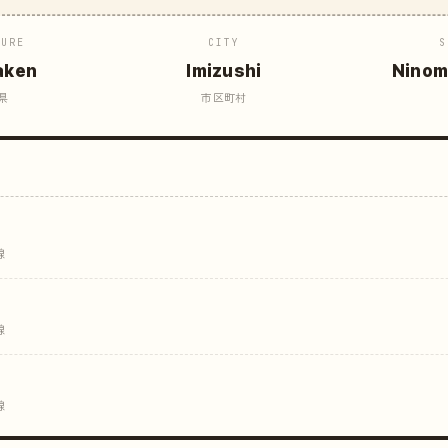
TURE
CITY
S
aken
Imizushi
Ninom
県
市区町村
線
線
線