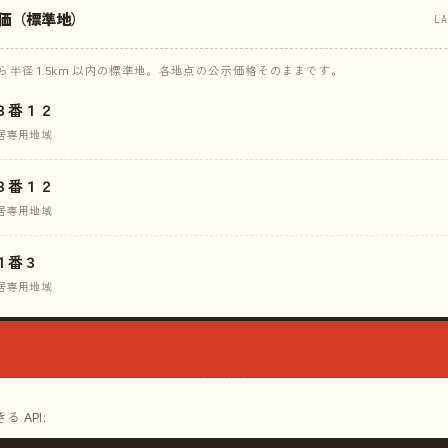
価（標準地）
L
半径 1.5km 以内の標準地。各地点の公示価格そのままです。
３番１２
居専用地域
３番１２
居専用地域
１番３
居専用地域
 API: