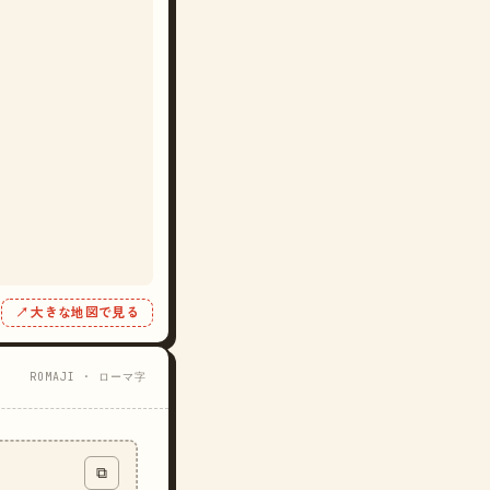
↗ 大きな地図で見る
ROMAJI · ローマ字
⧉