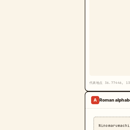
代表地点 36.77446, 1
Roman alphab
A
Ninomarumach