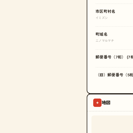
市区町村名
イミズシ
町域名
ニノマルマチ
郵便番号（7桁） (7桁
（旧）郵便番号（5桁）
地図
⌖