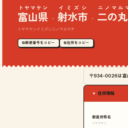
トヤマケン
イミズシ
ニノマル
富山県
射水市
二の丸
·
·
トヤマケンイミズシニノマルマチ
⧉ 郵便番号をコピー
⧉ 住所をコピー
〒934-0026
住所情報
◉
都道府県名
トヤマケン