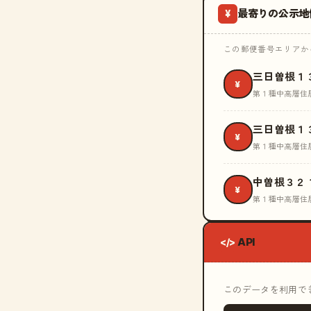
最寄りの公示地
¥
この郵便番号エリアから
三日曽根１
¥
第１種中高層住
三日曽根１
¥
第１種中高層住
中曽根３２
¥
第１種中高層住
API
</>
このデータを利用できる