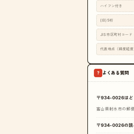
ハイフン付き
(旧) 5桁
JIS 市区町村コード
代表地点（緯度経度
よくある質問
?
〒934-0026
富山県射水市の郵
〒934-0026の