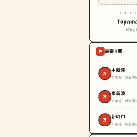
PREFEC
Toyam
都道府
最寄り駅
⚑
中新湊
万
万葉線 · 新湊港
東新湊
万
万葉線 · 新湊港
新町口
万
万葉線 · 新湊港