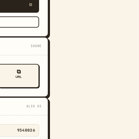
⧉
SHARE
⧉
URL
ALSO AS
9340026