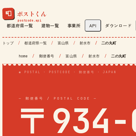
ポストくん
📮
都道府県一覧
建物一覧
事業所
API
ダウンロード
トップ
都道府県一覧
富山県
射水市
二の丸町
home
/
郵便番号
/
富山県
/
射水市
/
二の丸町
◉ POSTAL · POSTCODE · 郵便番号 · JAPAN
— 郵便番号 / POSTAL CODE —
〒934-