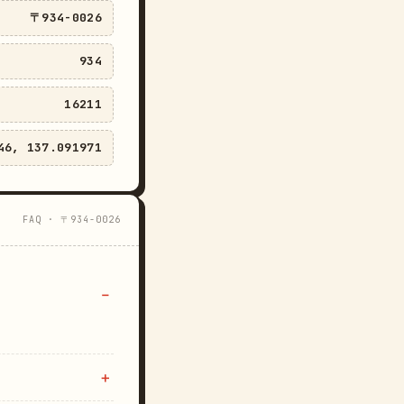
〒934-0026
934
16211
46, 137.091971
FAQ · 〒934-0026