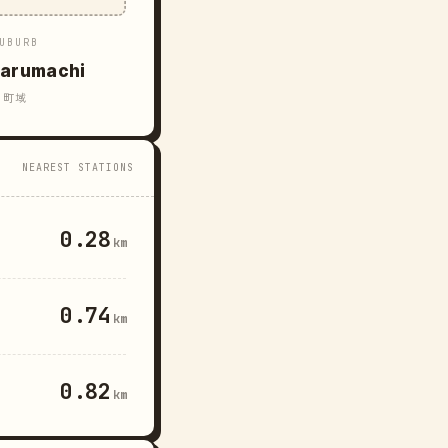
UBURB
arumachi
町域
NEAREST STATIONS
0.28
km
0.74
km
0.82
km