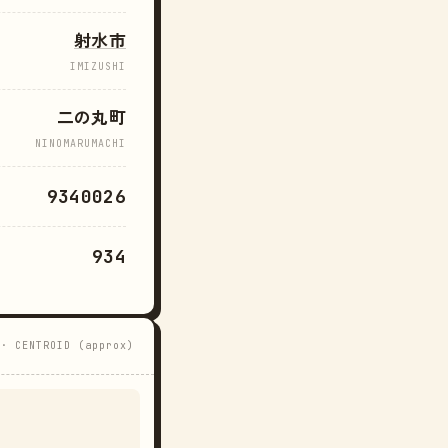
射水市
IMIZUSHI
二の丸町
NINOMARUMACHI
9340026
934
 · CENTROID (approx)