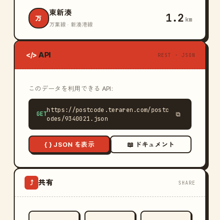
東新湊
1.2
万
km
万葉線 · 新湊港線
API
</>
REST · JSON
このデータを利用できる API:
https://postcode.teraren.com/postc
GET
⧉
odes/9340021.json
{ } JSON を表示
📖 ドキュメント
共有
⤴
SHARE