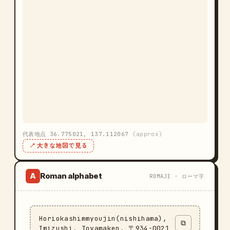
代表地点 36.775021, 137.112067
(approx)
↗ 大きな地図で見る
Roman alphabet
A
ROMAJI · ローマ字
Horiokashimmyoujin(nishihama),
⧉
Imizushi, Toyamaken, 〒934-0021