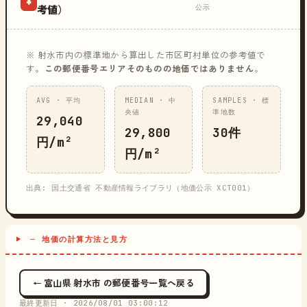
¥
公示
考値）
※ 射水市内の標準地から算出した市区町村単位の参考値で
す。
この郵便番号エリアそのものの地価ではありません
。
AVG · 平均
MEDIAN · 中
SAMPLES · 標
央値
準地数
29,040
29,800
30件
円/m²
円/m²
出典: 国土交通省 不動産情報ライブラリ（地価公示 XCT001）
─ 地価の計算方法と見方
← 富山県 射水市 の郵便番号一覧へ戻る
最終更新日 ·
2026/08/01 03:00:12