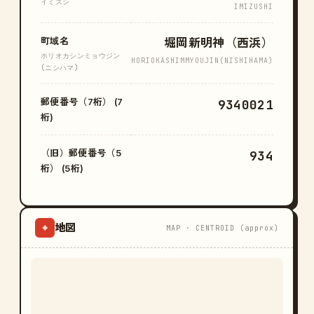
イミズシ
IMIZUSHI
町域名
堀岡新明神（西浜）
ホリオカシンミョウジン
HORIOKASHIMMYOUJIN(NISHIHAMA)
(ニシハマ)
郵便番号（7桁） (7
9340021
桁)
（旧）郵便番号（5
934
桁） (5桁)
地図
⌖
MAP · CENTROID (approx)