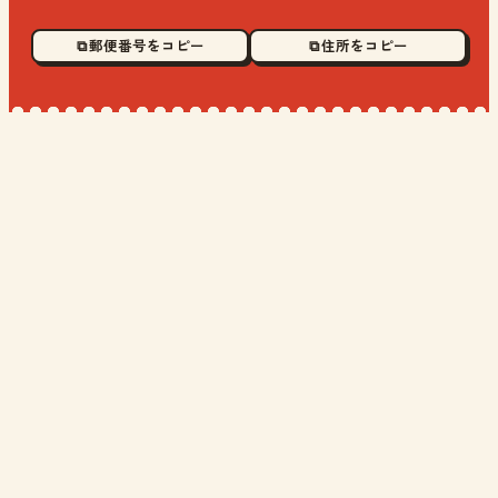
⧉ 郵便番号をコピー
⧉ 住所をコピー