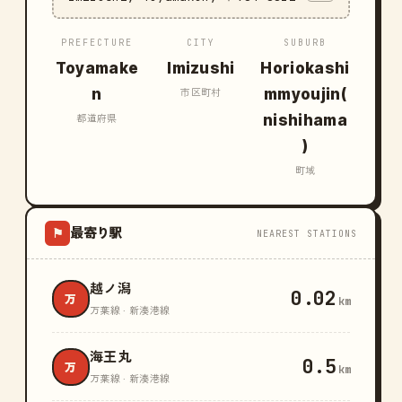
PREFECTURE
CITY
SUBURB
Toyamake
Imizushi
Horiokashi
n
mmyoujin(
市区町村
nishihama
都道府県
)
町域
最寄り駅
⚑
NEAREST STATIONS
越ノ潟
0.02
万
km
万葉線 · 新湊港線
海王丸
0.5
万
km
万葉線 · 新湊港線