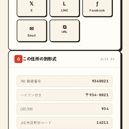
𝕏
L
ƒ
X
LINE
Facebook
⧉
✉
URL
Email
この住所の別形式
⎙
ALSO AS
9340021
7桁 郵便番号
〒934-0021
ハイフン付き
934
(旧) 5桁
16211
JIS 市区町村コード