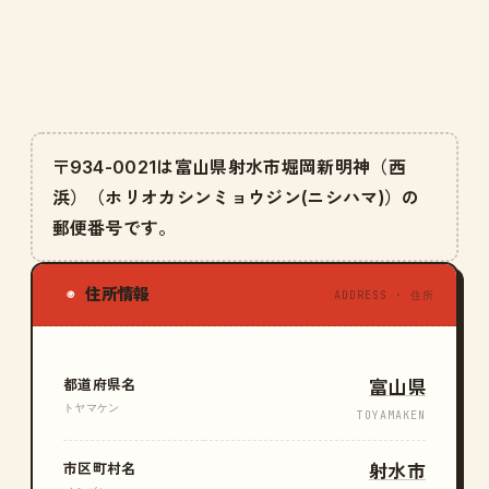
〒934-0021は富山県射水市堀岡新明神（西
浜）（ホリオカシンミョウジン(ニシハマ)）の
郵便番号です。
住所情報
◉
ADDRESS · 住所
都道府県名
富山県
トヤマケン
TOYAMAKEN
市区町村名
射水市