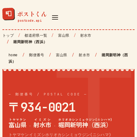
ポストくん
📮
トップ
都道府県一覧
富山県
射水市
堀岡新明神（西浜）
home
/
郵便番号
/
富山県
/
射水市
/
堀岡新明神（西
浜）
— 郵便番号 / POSTAL CODE —
〒934-0021
トヤマケン
イミズシ
ホリオカシンミョウジン(ニシハマ)
富山県
射水市
堀岡新明神（西浜）
·
·
トヤマケンイミズシホリオカシンミョウジン(ニシハマ)