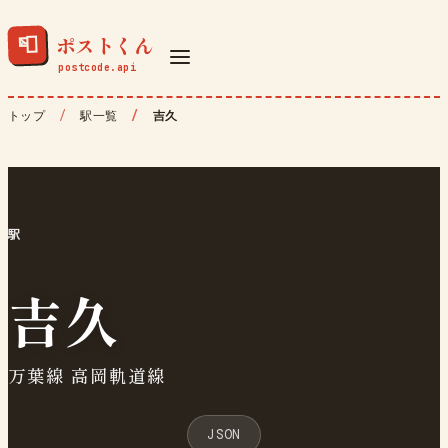
ポストくん
📮
トップ
駅一覧
吉久
駅
吉久
万葉線 高岡軌道線
JSON