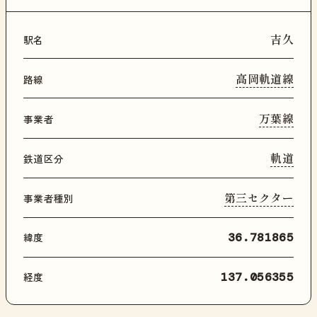
吉久
駅名
高岡軌道線
路線
万葉線
事業者
軌道
鉄道区分
第三セクター
事業者種別
緯度
36.781865
経度
137.056355