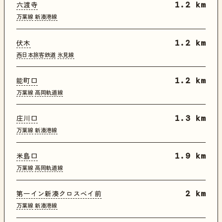
六渡寺
1.2 km
万葉線
新湊港線
伏木
1.2 km
西日本旅客鉄道
氷見線
能町口
1.2 km
万葉線
高岡軌道線
庄川口
1.3 km
万葉線
新湊港線
米島口
1.9 km
万葉線
高岡軌道線
第一イン新湊クロスベイ前
2 km
万葉線
新湊港線