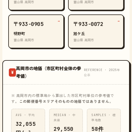
富山県 高岡市
富山県 高岡市
→
→
〒933-0905
〒933-0072
明野町
旭ケ丘
富山県 高岡市
富山県 高岡市
高岡市の地価（市区町村全体の参
REFERENCE · 2025年
¥
公示
考値）
※ 高岡市内の標準地から算出した市区町村単位の参考値で
す。
この郵便番号エリアそのものの地価ではありません
。
AVG · 平均
MEDIAN · 中
SAMPLES · 標
央値
準地数
32,055
29,550
58件