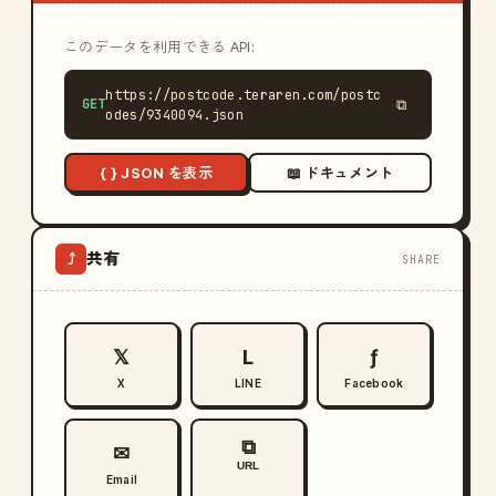
このデータを利用できる API:
https://postcode.teraren.com/postc
GET
⧉
odes/9340094.json
{ } JSON を表示
📖 ドキュメント
共有
⤴
SHARE
𝕏
L
ƒ
X
LINE
Facebook
⧉
✉
URL
Email