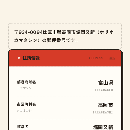
〒934-0094は富山県高岡市堀岡又新（ホリオ
カマタシン）の郵便番号です。
住所情報
◉
ADDRESS · 住所
都道府県名
富山県
トヤマケン
TOYAMAKEN
市区町村名
高岡市
タカオカシ
TAKAOKASHI
町域名
堀岡又新