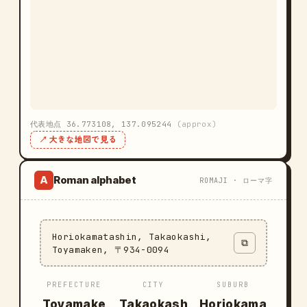
代表地点 36.773108, 137.095244
(approx)
↗ 大きな地図で見る
Roman alphabet
A
ROMAJI · ローマ字
Horiokamatashin, Takaokashi,
⧉
Toyamaken, 〒934-0094
PREFECTURE
CITY
SUBURB
Toyamake
Takaokash
Horiokama