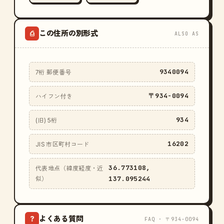
この住所の別形式
⎙
ALSO AS
9340094
7桁 郵便番号
〒934-0094
ハイフン付き
934
(旧) 5桁
16202
JIS 市区町村コード
36.773108,
代表地点（緯度経度・近
137.095244
似）
よくある質問
?
FAQ · 〒934-0094