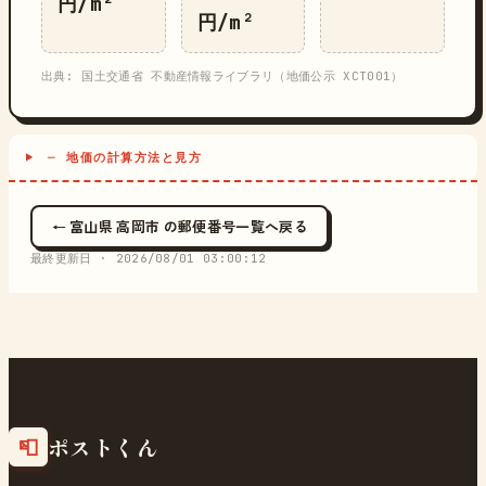
円/m²
円/m²
出典: 国土交通省 不動産情報ライブラリ（地価公示 XCT001）
─ 地価の計算方法と見方
← 富山県 高岡市 の郵便番号一覧へ戻る
最終更新日 ·
2026/08/01 03:00:12
ポストくん
📮