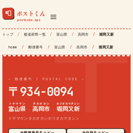
ポストくん
📮
トップ
都道府県一覧
富山県
高岡市
堀岡又新
home
/
郵便番号
/
富山県
/
高岡市
/
堀岡又新
— 郵便番号 / POSTAL CODE —
〒934-0094
トヤマケン
タカオカシ
ホリオカマタシン
富山県
高岡市
堀岡又新
·
·
トヤマケンタカオカシホリオカマタシン
⧉ 郵便番号をコピー
⧉ 住所をコピー