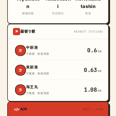
n
i
tashin
都道府県
市区町村
町域
最寄り駅
⚑
NEAREST STATIONS
中新湊
0.6
万
km
万葉線 · 新湊港線
東新湊
0.63
万
km
万葉線 · 新湊港線
海王丸
1.08
万
km
万葉線 · 新湊港線
API
</>
REST · JSON