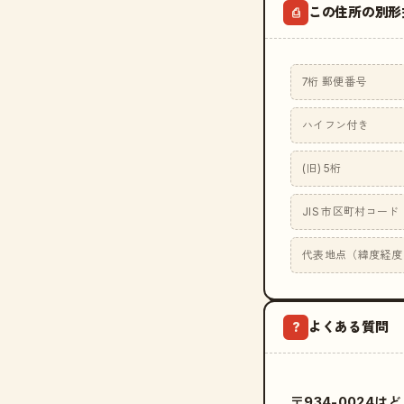
この住所の別形
⎙
7桁 郵便番号
ハイフン付き
(旧) 5桁
JIS 市区町村コード
代表地点（緯度経度
よくある質問
?
〒934-0024