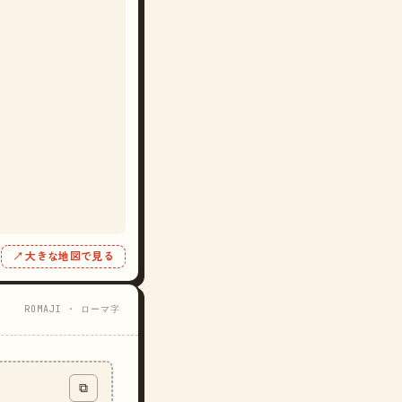
↗ 大きな地図で見る
ROMAJI · ローマ字
⧉