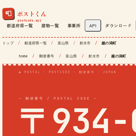
ポストくん
📮
都道府県一覧
建物一覧
事業所
API
ダウンロード
トップ
都道府県一覧
富山県
射水市
越の潟町
home
/
郵便番号
/
富山県
/
射水市
/
越の潟町
◉ POSTAL · POSTCODE · 郵便番号 · JAPAN
— 郵便番号 / POSTAL CODE —
〒934-