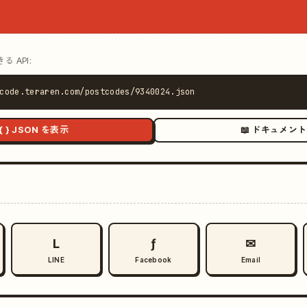
 API:
code.teraren.com/postcodes/9340024.json
{ } JSON を表示
📖 ドキュメント
L
ƒ
✉
LINE
Facebook
Email