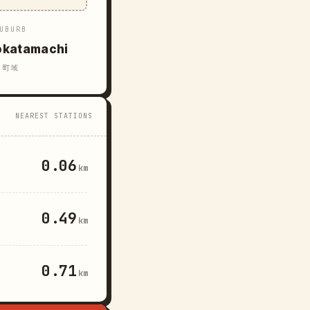
UBURB
okatamachi
町域
NEAREST STATIONS
0.06
km
0.49
km
0.71
km