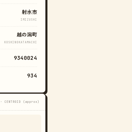
射水市
IMIZUSHI
越の潟町
KOSHINOKATAMACHI
9340024
934
 · CENTROID (approx)