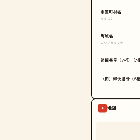
市区町村名
イミズシ
町域名
コシノカタマチ
郵便番号（7桁） (7桁
（旧）郵便番号（5桁）
地図
⌖