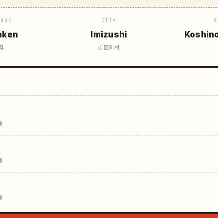
TURE
CITY
S
aken
Imizushi
Koshin
県
市区町村
線
線
線