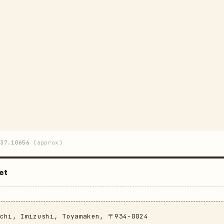
137.10656
(approx)
et
achi, Imizushi, Toyamaken, 〒934-0024