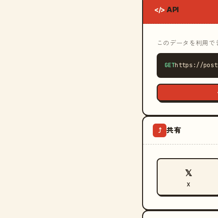
API
</>
このデータを利用できる
GET
https://post
共有
⤴
𝕏
X