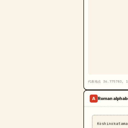
代表地点 36.775783, 
Roman alphab
A
Koshinokatam