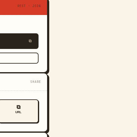
REST · JSON
⧉
SHARE
⧉
URL