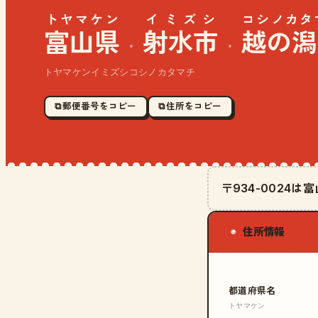
トヤマケン
イミズシ
コシノカタ
富山県
射水市
越の潟
·
·
トヤマケンイミズシコシノカタマチ
⧉ 郵便番号をコピー
⧉ 住所をコピー
〒934-0024
住所情報
◉
都道府県名
トヤマケン