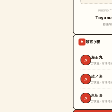
PREFEC
Toyam
都道府
最寄り駅
⚑
海王丸
万
万葉線 · 新湊港
越ノ潟
万
万葉線 · 新湊港
東新湊
万
万葉線 · 新湊港