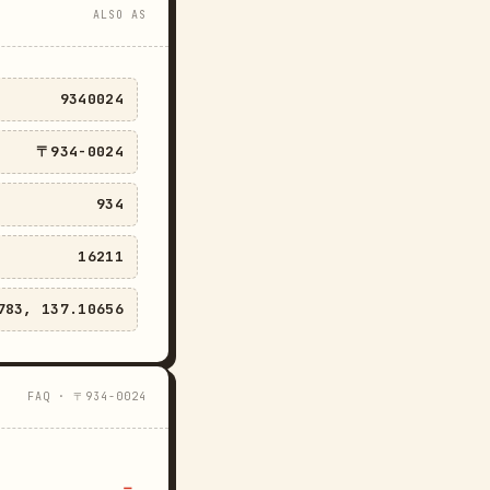
ALSO AS
9340024
〒934-0024
934
16211
783, 137.10656
FAQ · 〒934-0024