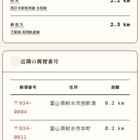
伏木
2.2 km
西日本旅客鉄道
氷見線
新吉久
2.3 km
万葉線
高岡軌道線
近隣の郵便番号
郵便番号
住所
距離
〒934-
0.2 km
富山県射水市西新湊
0004
〒934-
0.2 km
富山県射水市本町
0011