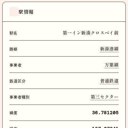
駅情報
第一イン新湊クロスベイ前
駅名
新湊港線
路線
万葉線
事業者
普通鉄道
鉄道区分
第三セクター
事業者種別
緯度
36.781205