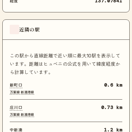
経度
137.07841
近隣の駅
この駅から直線距離で近い順に最大10駅を表示して
います。距離はヒュベニの公式を用いて緯度経度か
ら計算しています。
新町口
0.6 km
万葉線
新湊港線
庄川口
0.73 km
万葉線
新湊港線
中新湊
1.2 km