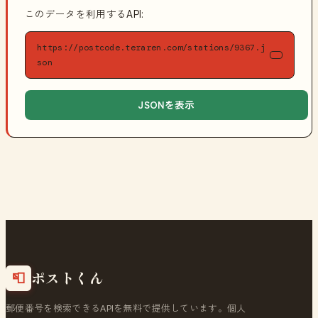
このデータを利用するAPI:
https://postcode.teraren.com/stations/9367.j
son
JSONを表示
ポストくん
📮
郵便番号を検索できるAPIを無料で提供しています。個人