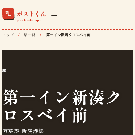
ポストくん
📮
トップ
駅一覧
第一イン新湊クロスベイ前
駅
第一イン新湊ク
ロスベイ前
万葉線 新湊港線