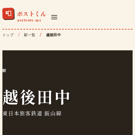
ポストくん
📮
トップ
駅一覧
越後田中
駅
越後田中
東日本旅客鉄道 飯山線