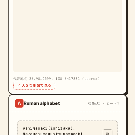
代表地点 36.9812099, 138.6417831
(approx)
↗ 大きな地図で見る
Roman alphabet
A
ROMAJI · ローマ字
Ashigasaki(ishizaka),
Nakauonumaguntsunammachi,
⧉