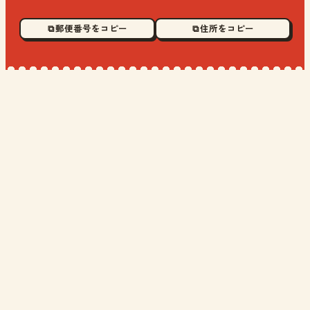
⧉ 郵便番号をコピー
⧉ 住所をコピー