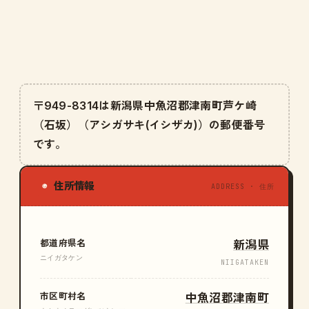
〒949-8314は新潟県中魚沼郡津南町芦ケ崎
（石坂）（アシガサキ(イシザカ)）の郵便番号
です。
住所情報
◉
ADDRESS · 住所
都道府県名
新潟県
ニイガタケン
NIIGATAKEN
市区町村名
中魚沼郡津南町