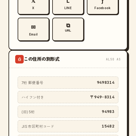
𝕏
L
ƒ
X
LINE
Facebook
⧉
✉
URL
Email
この住所の別形式
⎙
ALSO AS
9498314
7桁 郵便番号
〒949-8314
ハイフン付き
94983
(旧) 5桁
15482
JIS 市区町村コード