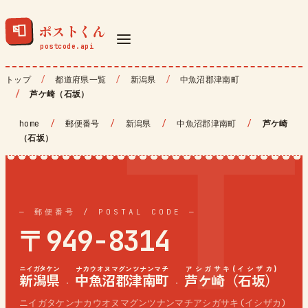
ポストくん
📮
トップ
都道府県一覧
新潟県
中魚沼郡津南町
芦ケ崎（石坂）
home
/
郵便番号
/
新潟県
/
中魚沼郡津南町
/
芦ケ崎
（石坂）
— 郵便番号 / POSTAL CODE —
〒949-8314
ニイガタケン
ナカウオヌマグンツナンマチ
アシガサキ(イシザカ)
新潟県
中魚沼郡津南町
芦ケ崎（石坂）
·
·
ニイガタケンナカウオヌマグンツナンマチアシガサキ(イシザカ)