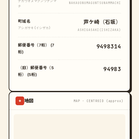
ナカウオヌマグンツナンマ
NAKAUONUMAGUNTSUNAMMACHI
チ
町域名
芦ケ崎（石坂）
アシガサキ(イシザカ)
ASHIGASAKI(ISHIZAKA)
郵便番号（7桁） (7
9498314
桁)
（旧）郵便番号（5
94983
桁） (5桁)
地図
⌖
MAP · CENTROID (approx)