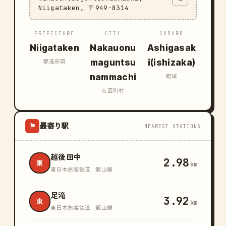
Niigataken, 〒949-8314
PREFECTURE
CITY
SUBURB
Niigataken
Nakauonu
Ashigasak
maguntsu
i(ishizaka)
都道府県
nammachi
町域
市区町村
最寄り駅
⚑
NEAREST STATIONS
越後田中
2.98
東
km
東日本旅客鉄道 · 飯山線
足滝
3.92
東
km
東日本旅客鉄道 · 飯山線