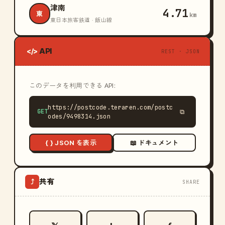
津南
4.71
東
km
東日本旅客鉄道 · 飯山線
API
</>
REST · JSON
このデータを利用できる API:
https://postcode.teraren.com/postc
GET
⧉
odes/9498314.json
{ } JSON を表示
📖 ドキュメント
共有
⤴
SHARE