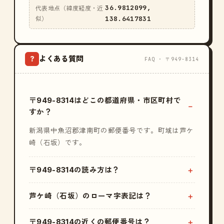
36.9812099,
代表地点（緯度経度・近
138.6417831
似）
よくある質問
?
FAQ · 〒949-8314
〒949-8314はどこの都道府県・市区町村で
すか？
新潟県中魚沼郡津南町の郵便番号です。町域は芦ケ
崎（石坂）です。
〒949-8314の読み方は？
芦ケ崎（石坂）のローマ字表記は？
〒949-8314の近くの郵便番号は？