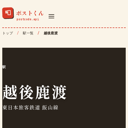
ポストくん
📮
トップ
駅一覧
越後鹿渡
駅
越後鹿渡
東日本旅客鉄道 飯山線