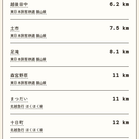
越後田中
6.2 km
東日本旅客鉄道
飯山線
土市
7.5 km
東日本旅客鉄道
飯山線
足滝
8.1 km
東日本旅客鉄道
飯山線
森宮野原
11 km
東日本旅客鉄道
飯山線
まつだい
11 km
北越急行
ほくほく線
十日町
12 km
北越急行
ほくほく線