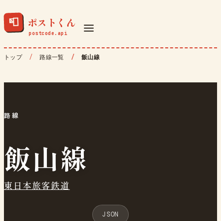
ポストくん
📮
トップ
路線一覧
飯山線
路線
飯山線
東日本旅客鉄道
JSON