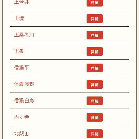
上今井
詳細
上境
詳細
上桑名川
詳細
下条
詳細
信濃平
詳細
信濃浅野
詳細
信濃白鳥
詳細
内ヶ巻
詳細
北飯山
詳細