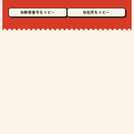
⧉ 郵便番号をコピー
⧉ 住所をコピー