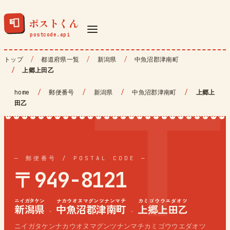
ポストくん
📮
トップ
都道府県一覧
新潟県
中魚沼郡津南町
上郷上田乙
home
/
郵便番号
/
新潟県
/
中魚沼郡津南町
/
上郷上
田乙
— 郵便番号 / POSTAL CODE —
〒949-8121
ニイガタケン
ナカウオヌマグンツナンマチ
カミゴウウエダオツ
新潟県
中魚沼郡津南町
上郷上田乙
·
·
ニイガタケンナカウオヌマグンツナンマチカミゴウウエダオツ