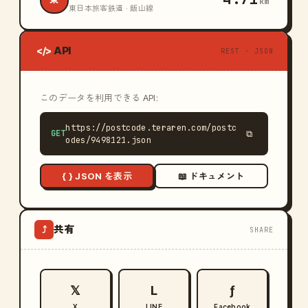
km
東日本旅客鉄道 · 飯山線
API
</>
REST · JSON
このデータを利用できる API:
https://postcode.teraren.com/postc
GET
⧉
odes/9498121.json
{ } JSON を表示
📖 ドキュメント
共有
⤴
SHARE
𝕏
L
ƒ
X
LINE
Facebook