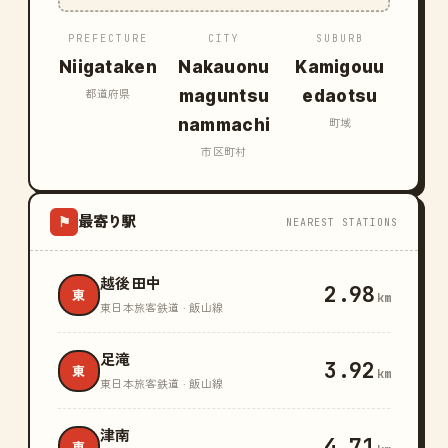
PREFECTURE
CITY
SUBURB
Niigataken
Nakauonu
Kamigouu
maguntsu
edaotsu
都道府県
nammachi
町域
市区町村
最寄り駅
⚑
NEAREST STATIONS
越後田中
2.98
東
km
東日本旅客鉄道 · 飯山線
足滝
3.92
東
km
東日本旅客鉄道 · 飯山線
津南
4.71
東