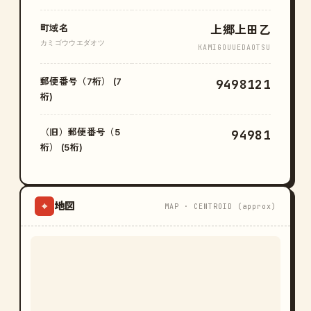
町域名
上郷上田乙
カミゴウウエダオツ
KAMIGOUUEDAOTSU
郵便番号（7桁） (7
9498121
桁)
（旧）郵便番号（5
94981
桁） (5桁)
地図
⌖
MAP · CENTROID (approx)