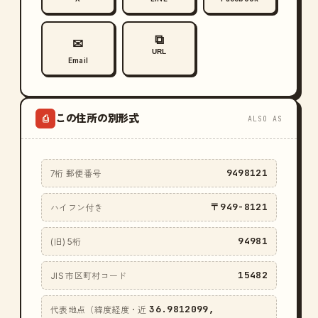
⧉
✉
URL
Email
この住所の別形式
⎙
ALSO AS
9498121
7桁 郵便番号
〒949-8121
ハイフン付き
94981
(旧) 5桁
15482
JIS 市区町村コード
36.9812099,
代表地点（緯度経度・近