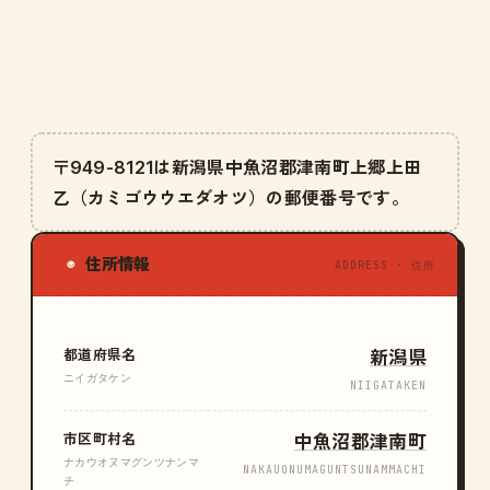
〒949-8121は新潟県中魚沼郡津南町上郷上田
乙（カミゴウウエダオツ）の郵便番号です。
住所情報
◉
ADDRESS · 住所
都道府県名
新潟県
ニイガタケン
NIIGATAKEN
市区町村名
中魚沼郡津南町
ナカウオヌマグンツナンマ
NAKAUONUMAGUNTSUNAMMACHI
チ