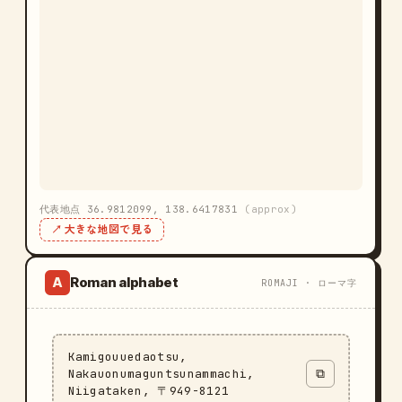
代表地点 36.9812099, 138.6417831
(approx)
↗ 大きな地図で見る
Roman alphabet
A
ROMAJI · ローマ字
Kamigouuedaotsu,
Nakauonumaguntsunammachi,
⧉
Niigataken, 〒949-8121