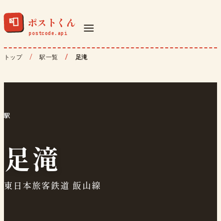
ポストくん
📮
トップ
駅一覧
足滝
駅
足滝
東日本旅客鉄道 飯山線