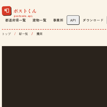
ポストくん
📮
都道府県一覧
建物一覧
事業所
API
ダウンロード
トップ
駅一覧
滑川