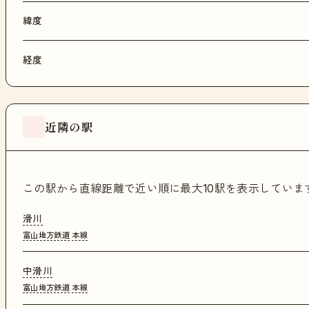
緯度
経度
近隣の駅
この駅から直線距離で近い順に最大10駅を表示してい
滑川
富山地方鉄道
本線
中滑川
富山地方鉄道
本線