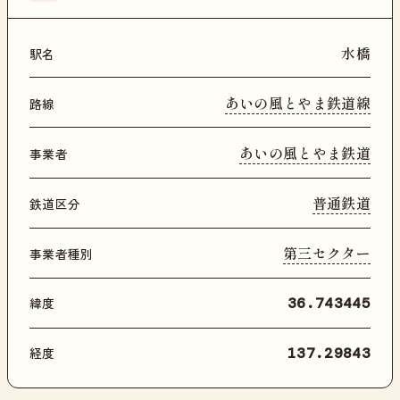
水橋
駅名
あいの風とやま鉄道線
路線
あいの風とやま鉄道
事業者
普通鉄道
鉄道区分
第三セクター
事業者種別
緯度
36.743445
経度
137.29843