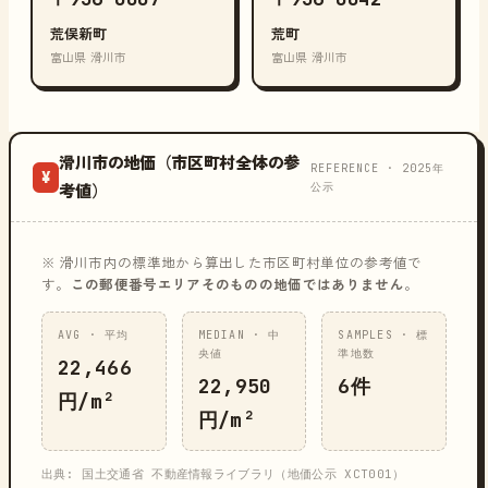
荒俣新町
荒町
富山県 滑川市
富山県 滑川市
滑川市の地価（市区町村全体の参
REFERENCE · 2025年
¥
公示
考値）
※ 滑川市内の標準地から算出した市区町村単位の参考値で
す。
この郵便番号エリアそのものの地価ではありません
。
AVG · 平均
MEDIAN · 中
SAMPLES · 標
央値
準地数
22,466
22,950
6件
円/m²
円/m²
出典: 国土交通省 不動産情報ライブラリ（地価公示 XCT001）