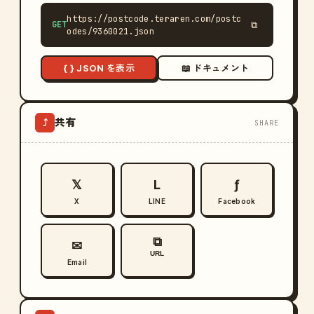
https://postcode.teraren.com/postc
GET
⧉
odes/9360021.json
{ } JSON を表示
📖 ドキュメント
共有
⤴
SHARE
𝕏
L
ƒ
X
LINE
Facebook
⧉
✉
URL
Email