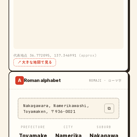
代表地点 36.772095, 137.346991
(approx)
↗ 大きな地図で見る
Roman alphabet
A
ROMAJI · ローマ字
Nakagawara, Namerikawashi,
⧉
Toyamaken, 〒936-0021
PREFECTURE
CITY
SUBURB
Toyamake
Namerika
Nakagawa