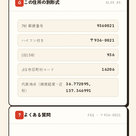
この住所の別形式
⎙
ALSO AS
9360021
7桁 郵便番号
〒936-0021
ハイフン付き
936
(旧) 5桁
16206
JIS 市区町村コード
36.772095,
代表地点（緯度経度・近
137.346991
似）
よくある質問
?
FAQ · 〒936-0021