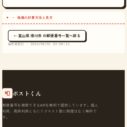
─ 地価の計算方法と見方
← 富山県 滑川市 の郵便番号一覧へ戻る
最終更新日 ·
2026/08/01 03:00:12
ポストくん
📮
郵便番号を検索できるAPIを無料で提供しています。個人
利用、商用利用ともにリクエスト数に制限はなく無料で
す。