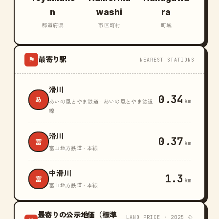
n
washi
ra
都道府県
市区町村
町域
最寄り駅
⚑
NEAREST STATIONS
滑川
0.34
あ
km
あいの風とやま鉄道 · あいの風とやま鉄道
線
滑川
0.37
富
km
富山地方鉄道 · 本線
中滑川
1.3
富
km
富山地方鉄道 · 本線
最寄りの公示地価（標準
LAND PRICE · 2025 公