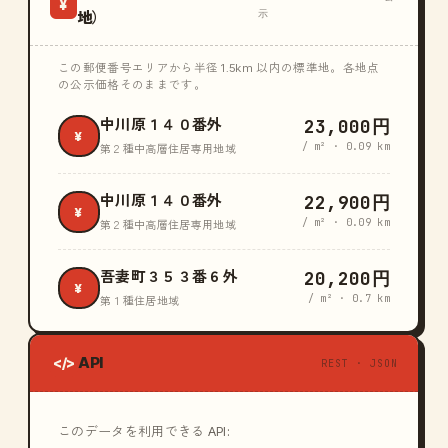
¥
示
地）
この郵便番号エリアから半径 1.5km 以内の標準地。各地点
の公示価格そのままです。
23,000円
中川原１４０番外
¥
/ m² · 0.09 km
第２種中高層住居専用地域
22,900円
中川原１４０番外
¥
/ m² · 0.09 km
第２種中高層住居専用地域
20,200円
吾妻町３５３番６外
¥
/ m² · 0.7 km
第１種住居地域
API
</>
REST · JSON
このデータを利用できる API: