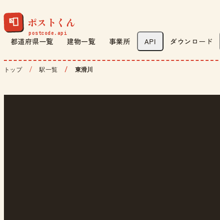
ポストくん
📮
都道府県一覧
建物一覧
事業所
API
ダウンロード
トップ
駅一覧
東滑川