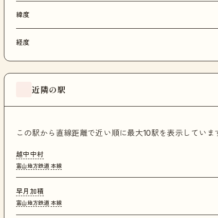
緯度
経度
近隣の駅
この駅から直線距離で近い順に最大10駅を表示してい
越中中村
富山地方鉄道
本線
早月加積
富山地方鉄道
本線