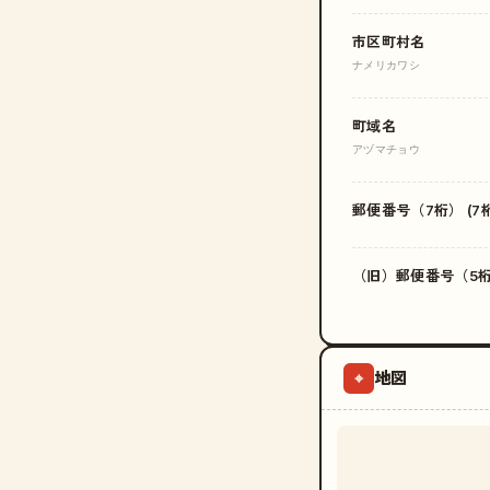
市区町村名
ナメリカワシ
町域名
アヅマチョウ
郵便番号（7桁） (7桁
（旧）郵便番号（5桁）
地図
⌖