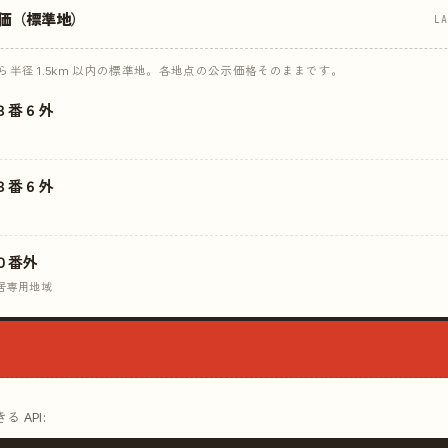
価（標準地）
L
半径 1.5km 以内の標準地。各地点の公示価格そのままです。
３番６外
３番６外
０番外
居専用地域
 API: