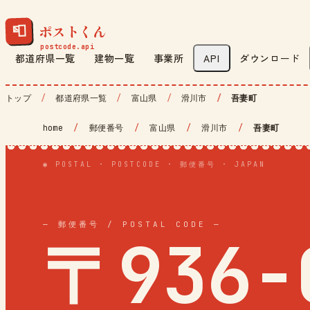
ポストくん
📮
都道府県一覧
建物一覧
事業所
API
ダウンロード
トップ
都道府県一覧
富山県
滑川市
吾妻町
home
/
郵便番号
/
富山県
/
滑川市
/
吾妻町
◉ POSTAL · POSTCODE · 郵便番号 · JAPAN
— 郵便番号 / POSTAL CODE —
〒936-