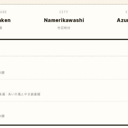
TURE
CITY
S
aken
Namerikawashi
Azu
県
市区町村
本線
道 · あいの風とやま鉄道線
本線