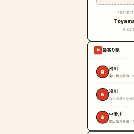
PREFEC
Toyam
都道府
最寄り駅
⚑
滑川
富
富山地方鉄道 · 
滑川
あ
あいの風とやま鉄
中滑川
富
富山地方鉄道 · 