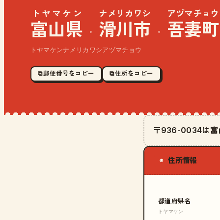
トヤマケン
ナメリカワシ
アヅマチョウ
富山県
滑川市
吾妻町
·
·
トヤマケンナメリカワシアヅマチョウ
⧉ 郵便番号をコピー
⧉ 住所をコピー
〒936-0034
住所情報
◉
都道府県名
トヤマケン