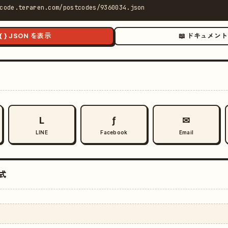
code.teraren.com/postcodes/9360034.json
{ } JSON を表示
📖 ドキュメント
L
ƒ
✉
LINE
Facebook
Email
式