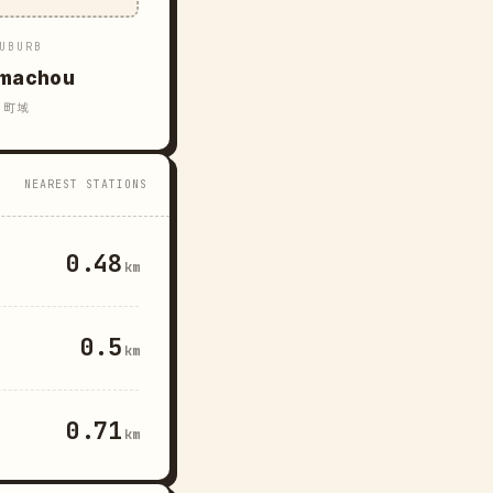
UBURB
machou
町域
NEAREST STATIONS
0.48
km
0.5
km
0.71
km