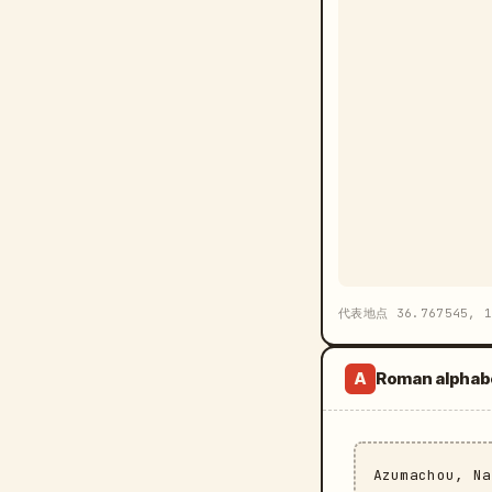
代表地点 36.767545, 1
Roman alphab
A
Azumachou, N