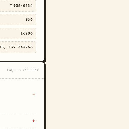
〒936-0034
936
16206
45, 137.343766
FAQ · 〒936-0034