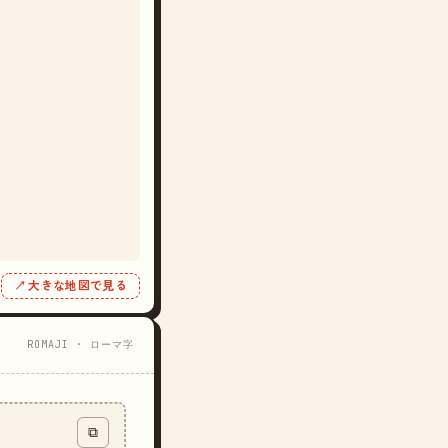
↗ 大きな地図で見る
ROMAJI · ローマ字
⧉