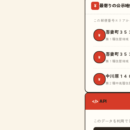
最寄りの公示地
¥
この郵便番号エリアから
吾妻町３５
¥
第１種住居地域
吾妻町３５
¥
第１種住居地域
中川原１４
¥
第２種中高層住
API
</>
このデータを利用できる