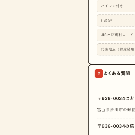
ハイフン付き
(旧) 5桁
JIS 市区町村コード
代表地点（緯度経度
よくある質問
?
〒936-0034
富山県滑川市の郵
〒936-0034の