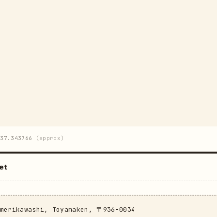
37.343766
(approx)
et
amerikawashi, Toyamaken, 〒936-0034