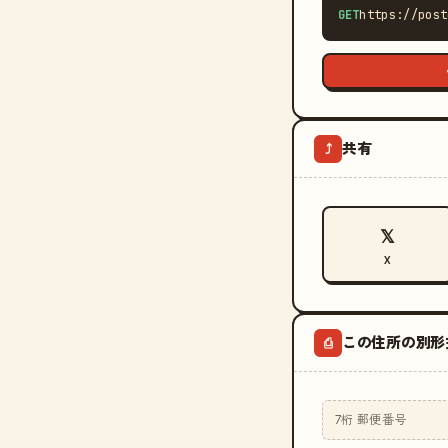
GET
https://post
共有
⤴
𝕏
X
この住所の別形
⎙
7桁 郵便番号