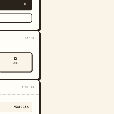
⧉
SHARE
⧉
URL
ALSO AS
9360034