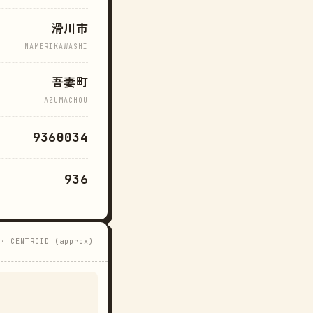
滑川市
NAMERIKAWASHI
吾妻町
AZUMACHOU
9360034
936
 · CENTROID (approx)