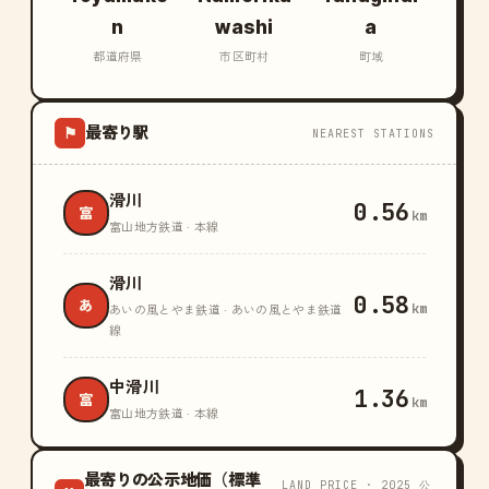
n
washi
a
都道府県
市区町村
町域
最寄り駅
⚑
NEAREST STATIONS
滑川
0.56
富
km
富山地方鉄道 · 本線
滑川
0.58
あ
km
あいの風とやま鉄道 · あいの風とやま鉄道
線
中滑川
1.36
富
km
富山地方鉄道 · 本線
最寄りの公示地価（標準
LAND PRICE · 2025 公