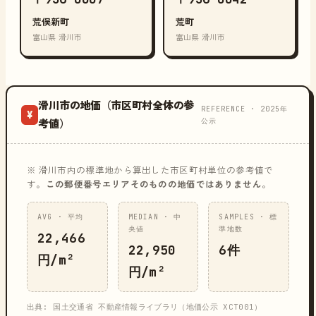
荒俣新町
荒町
富山県 滑川市
富山県 滑川市
滑川市の地価（市区町村全体の参
REFERENCE · 2025年
¥
公示
考値）
※ 滑川市内の標準地から算出した市区町村単位の参考値で
す。
この郵便番号エリアそのものの地価ではありません
。
AVG · 平均
MEDIAN · 中
SAMPLES · 標
央値
準地数
22,466
22,950
6件
円/m²
円/m²
出典: 国土交通省 不動産情報ライブラリ（地価公示 XCT001）