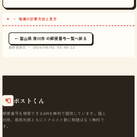
─ 地価の計算方法と見方
← 富山県 滑川市 の郵便番号一覧へ戻る
最終更新日 ·
2026/08/01 03:00:12
ポストくん
📮
郵便番号を検索できるAPIを無料で提供しています。個人
利用、商用利用ともにリクエスト数に制限はなく無料で
す。