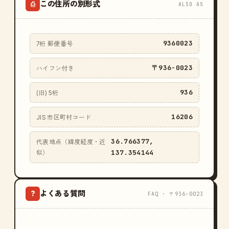
この住所の別形式
⎙
ALSO AS
9360023
7桁 郵便番号
〒936-0023
ハイフン付き
936
(旧) 5桁
16206
JIS 市区町村コード
36.766377,
代表地点（緯度経度・近
137.354144
似）
よくある質問
?
FAQ · 〒936-0023