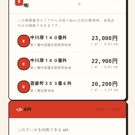
¥
示
地）
この郵便番号エリアから半径 1.5km 以内の標準地。各地点
の公示価格そのままです。
23,000円
中川原１４０番外
¥
/ m² · 0.81 km
第２種中高層住居専用地域
22,900円
中川原１４０番外
¥
/ m² · 0.81 km
第２種中高層住居専用地域
20,200円
吾妻町３５３番６外
¥
/ m² · 1.19 km
第１種住居地域
API
</>
REST · JSON
このデータを利用できる API: