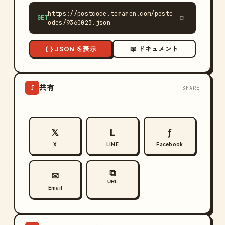
https://postcode.teraren.com/postc
GET
⧉
odes/9360023.json
{ } JSON を表示
📖 ドキュメント
共有
⤴
SHARE
𝕏
L
ƒ
X
LINE
Facebook
⧉
✉
URL
Email