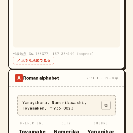
代表地点 36.766377, 137.354144
(approx)
↗ 大きな地図で見る
Roman alphabet
A
ROMAJI · ローマ字
Yanagihara, Namerikawashi,
⧉
Toyamaken, 〒936-0023
PREFECTURE
CITY
SUBURB
Toyamake
Namerika
Yanagihar