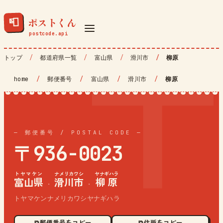
ポストくん
📮
トップ
都道府県一覧
富山県
滑川市
柳原
home
/
郵便番号
/
富山県
/
滑川市
/
柳原
— 郵便番号 / POSTAL CODE —
〒936-0023
トヤマケン
ナメリカワシ
ヤナギハラ
富山県
滑川市
柳原
·
·
トヤマケンナメリカワシヤナギハラ
⧉ 郵便番号をコピー
⧉ 住所をコピー