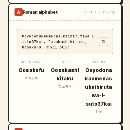
Roman alphabet
A
ROMAJI · ローマ字
Ooyodonakaumedasukaibirutawa-i-
suto37kai, Oosakashikitaku,
⧉
Oosakafu, 〒531-6037
PREFECTURE
CITY
SUBURB
Oosakafu
Oosakashi
Ooyodona
kitaku
kaumedas
都道府県
ukaibiruta
市区町村
wa-i-
suto37kai
町域