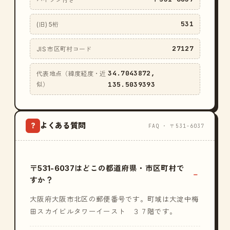
531
(旧) 5桁
27127
JIS 市区町村コード
34.7043872,
代表地点（緯度経度・近
135.5039393
似）
よくある質問
?
FAQ · 〒531-6037
〒531-6037はどこの都道府県・市区町村で
すか？
大阪府大阪市北区の郵便番号です。町域は大淀中梅
田スカイビルタワーイースト ３７階です。