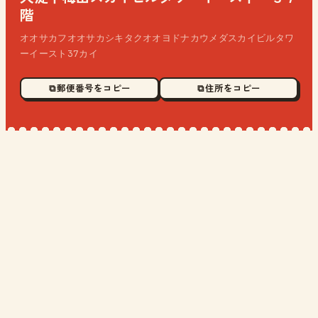
階
オオサカフオオサカシキタクオオヨドナカウメダスカイビルタワ
ーイースト37カイ
⧉ 郵便番号をコピー
⧉ 住所をコピー