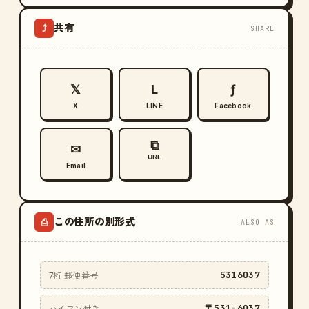
共有
⤴
SHARE
𝕏
L
ƒ
X
LINE
Facebook
⧉
✉
URL
Email
この住所の別形式
⎙
ALSO AS
5316037
7桁 郵便番号
〒531-6037
ハイフン付き