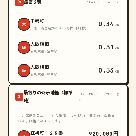
最寄り駅
⚑
NEAREST STATIONS
中崎町
0.34
大
km
大阪市高速電気軌道 · 2号線(谷町線)
大阪梅田
0.51
阪
km
阪急電鉄 · 宝塚線
大阪梅田
0.53
阪
km
阪急電鉄 · 神戸線
最寄りの公示地価（標準
LAND PRICE · 2025 公
¥
示
地）
この郵便番号エリアから半径 1.5km 以内の標準地。各地点
の公示価格そのままです。
920,000円
紅梅町１２５番