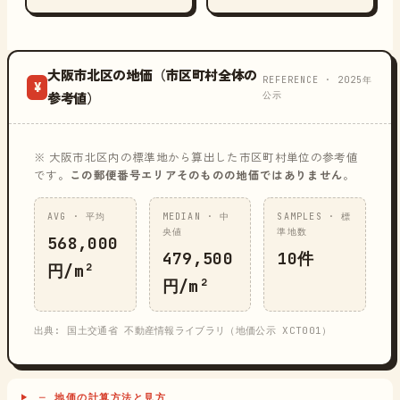
大阪市北区の地価（市区町村全体の
REFERENCE · 2025年
¥
公示
参考値）
※ 大阪市北区内の標準地から算出した市区町村単位の参考値
です。
この郵便番号エリアそのものの地価ではありません
。
AVG · 平均
MEDIAN · 中
SAMPLES · 標
央値
準地数
568,000
479,500
10件
円/m²
円/m²
出典: 国土交通省 不動産情報ライブラリ（地価公示 XCT001）
─ 地価の計算方法と見方