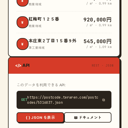
¥
/ m² · 0.99 km
商業地域
920,000円
紅梅町１２５番
¥
/ m² · 0.99 km
商業地域
545,000円
本庄東２丁目１５番９外
¥
/ m² · 1.09 km
準工業地域
API
</>
REST · JSON
このデータを利用できる API:
https://postcode.teraren.com/postc
GET
⧉
odes/5316037.json
{ } JSON を表示
📖 ドキュメント