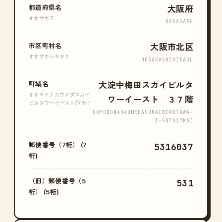
都道府県名
大阪府
オオサカフ
OOSAKAFU
市区町村名
大阪市北区
オオサカシキタク
OOSAKASHIKITAKU
町域名
大淀中梅田スカイビルタ
オオヨドナカウメダスカイ
ワーイースト ３７階
ビルタワーイースト37カイ
OOYODONAKAUMEDASUKAIBIRUTAWA-
I-SUTO37KAI
郵便番号（7桁） (7
5316037
桁)
（旧）郵便番号（5
531
桁） (5桁)