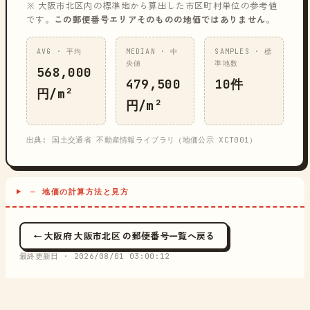
※ 大阪市北区内の標準地から算出した市区町村単位の参考値
です。
この郵便番号エリアそのものの地価ではありません
。
AVG · 平均
MEDIAN · 中
SAMPLES · 標
央値
準地数
568,000
479,500
10件
円/m²
円/m²
出典: 国土交通省 不動産情報ライブラリ（地価公示 XCT001）
─ 地価の計算方法と見方
← 大阪府 大阪市北区 の郵便番号一覧へ戻る
最終更新日 ·
2026/08/01 03:00:12