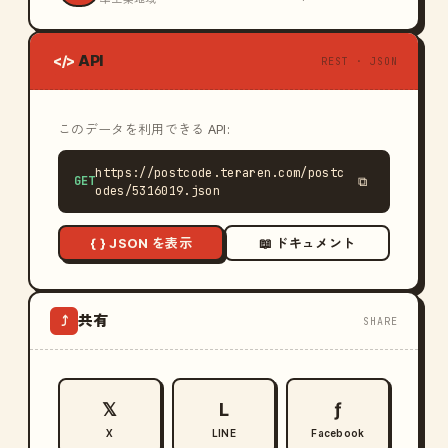
API
</>
REST · JSON
このデータを利用できる API:
https://postcode.teraren.com/postc
GET
⧉
odes/5316019.json
{ } JSON を表示
📖 ドキュメント
共有
⤴
SHARE
𝕏
L
ƒ
X
LINE
Facebook