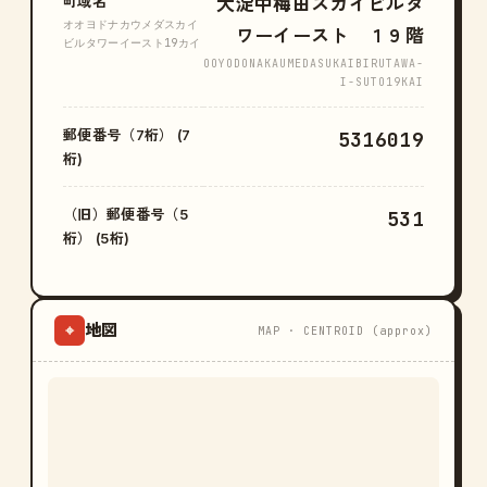
町域名
大淀中梅田スカイビルタ
オオヨドナカウメダスカイ
ワーイースト １９階
ビルタワーイースト19カイ
OOYODONAKAUMEDASUKAIBIRUTAWA-
I-SUTO19KAI
郵便番号（7桁） (7
5316019
桁)
（旧）郵便番号（5
531
桁） (5桁)
地図
⌖
MAP · CENTROID (approx)