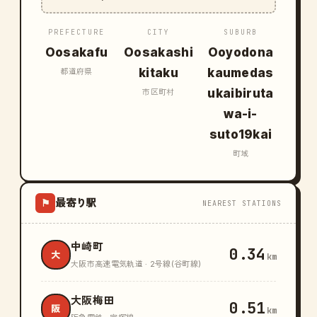
PREFECTURE
CITY
SUBURB
Oosakafu
Oosakashi
Ooyodona
kitaku
kaumedas
都道府県
ukaibiruta
市区町村
wa-i-
suto19kai
町域
最寄り駅
⚑
NEAREST STATIONS
中崎町
0.34
大
km
大阪市高速電気軌道 · 2号線(谷町線)
大阪梅田
0.51
阪
km