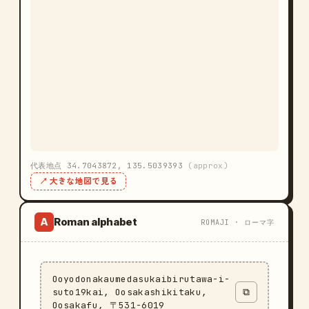
代表地点 34.7043872, 135.5039393
(approx)
↗ 大きな地図で見る
Roman alphabet
A
ROMAJI · ローマ字
Ooyodonakaumedasukaibirutawa-i-
suto19kai, Oosakashikitaku,
⧉
Oosakafu, 〒531-6019