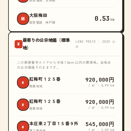
阪急電鉄 · 宝塚線
大阪梅田
0.53
阪
km
阪急電鉄 · 神戸線
最寄りの公示地価（標準
LAND PRICE · 2025 公
¥
示
地）
この郵便番号エリアから半径 1.5km 以内の標準地。各地点
の公示価格そのままです。
920,000円
紅梅町１２５番
¥
/ m² · 0.99 km
商業地域
920,000円
紅梅町１２５番
¥
/ m² · 0.99 km
商業地域
545,000円
本庄東２丁目１５番９外
¥
/ m² · 1.09 km
準工業地域