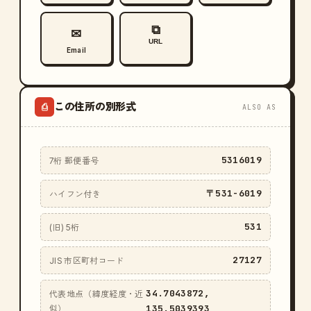
⧉
✉
URL
Email
この住所の別形式
⎙
ALSO AS
5316019
7桁 郵便番号
〒531-6019
ハイフン付き
531
(旧) 5桁
27127
JIS 市区町村コード
34.7043872,
代表地点（緯度経度・近
135.5039393
似）