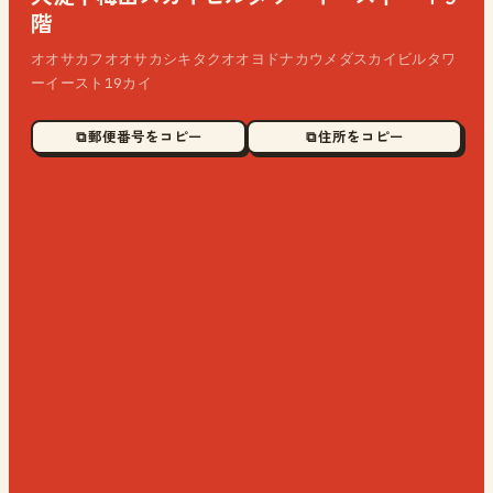
階
オオサカフオオサカシキタクオオヨドナカウメダスカイビルタワ
ーイースト19カイ
⧉ 郵便番号をコピー
⧉ 住所をコピー