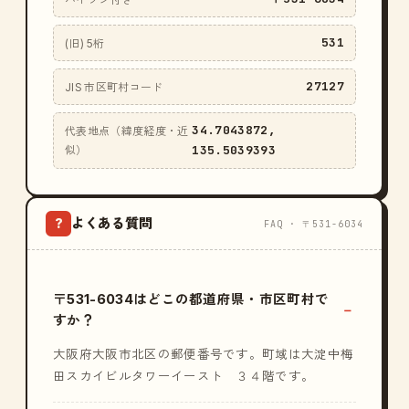
531
(旧) 5桁
27127
JIS 市区町村コード
34.7043872,
代表地点（緯度経度・近
135.5039393
似）
よくある質問
?
FAQ · 〒531-6034
〒531-6034はどこの都道府県・市区町村で
すか？
大阪府大阪市北区の郵便番号です。町域は大淀中梅
田スカイビルタワーイースト ３４階です。