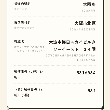
都道府県名
大阪府
オオサカフ
OOSAKAFU
市区町村名
大阪市北区
オオサカシキタク
OOSAKASHIKITAKU
町域名
大淀中梅田スカイビルタ
オオヨドナカウメダスカイ
ワーイースト ３４階
ビルタワーイースト34カイ
OOYODONAKAUMEDASUKAIBIRUTAWA-
I-SUTO34KAI
郵便番号（7桁） (7
5316034
桁)
（旧）郵便番号（5
531
桁） (5桁)