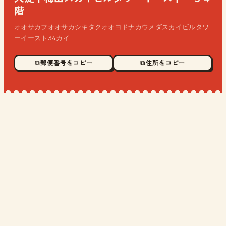
階
オオサカフオオサカシキタクオオヨドナカウメダスカイビルタワ
ーイースト34カイ
⧉ 郵便番号をコピー
⧉ 住所をコピー