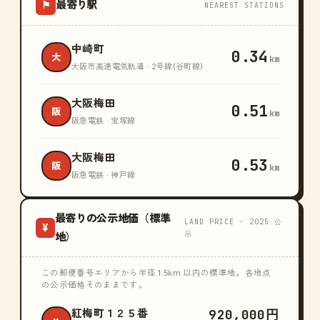
最寄り駅
⚑
NEAREST STATIONS
中崎町
0.34
大
km
大阪市高速電気軌道 · 2号線(谷町線)
大阪梅田
0.51
阪
km
阪急電鉄 · 宝塚線
大阪梅田
0.53
阪
km
阪急電鉄 · 神戸線
最寄りの公示地価（標準
LAND PRICE · 2025 公
¥
示
地）
この郵便番号エリアから半径 1.5km 以内の標準地。各地点
の公示価格そのままです。
920,000円
紅梅町１２５番