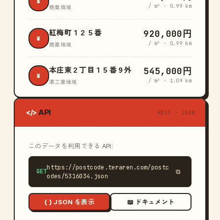
¥
/ m² · 0.99 km
商業地域
920,000円
紅梅町１２５番
¥
/ m² · 0.99 km
商業地域
545,000円
本庄東２丁目１５番９外
¥
/ m² · 1.09 km
準工業地域
API
</>
REST · JSON
このデータを利用できる API:
https://postcode.teraren.com/postc
GET
⧉
odes/5316034.json
{ } JSON を表示
📖 ドキュメント