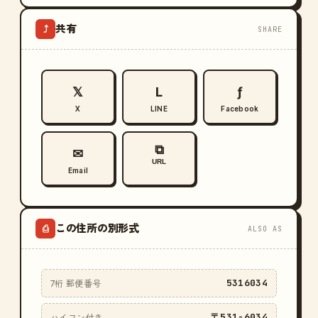
共有
⤴
SHARE
𝕏
L
ƒ
X
LINE
Facebook
⧉
✉
URL
Email
この住所の別形式
⎙
ALSO AS
5316034
7桁 郵便番号
〒531-6034
ハイフン付き