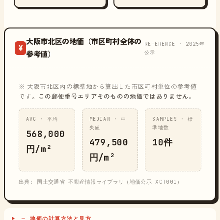
大阪市北区の地価（市区町村全体の
REFERENCE · 2025年
¥
公示
参考値）
※ 大阪市北区内の標準地から算出した市区町村単位の参考値
です。
この郵便番号エリアそのものの地価ではありません
。
AVG · 平均
MEDIAN · 中
SAMPLES · 標
央値
準地数
568,000
479,500
10件
円/m²
円/m²
出典: 国土交通省 不動産情報ライブラリ（地価公示 XCT001）
─ 地価の計算方法と見方