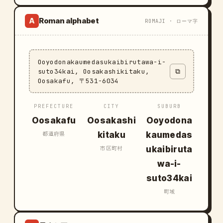
Roman alphabet
A
ROMAJI · ローマ字
Ooyodonakaumedasukaibirutawa-i-
suto34kai, Oosakashikitaku,
⧉
Oosakafu, 〒531-6034
PREFECTURE
CITY
SUBURB
Oosakafu
Oosakashi
Ooyodona
kitaku
kaumedas
都道府県
ukaibiruta
市区町村
wa-i-
suto34kai
町域