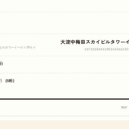
大淀中梅田スカイビルタワー
ビルタワーイースト29カイ
OOYODONAKAUMEDASUKAIBI
)
 (5桁)
MAP