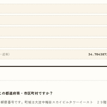
34.704387
・近似）
はどこの都道府県・市区町村ですか？
の郵便番号です。町域は大淀中梅田スカイビルタワーイースト ２９階