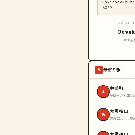
Ooyodonakaum
6029
PREFEC
Oosak
都道府
最寄り駅
⚑
中崎町
大
大阪市高速電気軌道
大阪梅田
阪
阪急電鉄 · 宝塚
大阪梅田