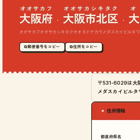
オオサカフ
オオサカシキタク
オ
大阪府
大阪市北区
大
·
·
オオサカフオオサカシキタクオオヨドナカウメダスカイビルタワ
⧉ 郵便番号をコピー
⧉ 住所をコピー
〒531-602
メダスカイビルタ
住所情報
◉
都道府県名