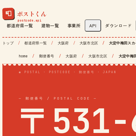
ポストくん
📮
都道府県一覧
建物一覧
事業所
API
ダウンロード
トップ
都道府県一覧
大阪府
大阪市北区
大淀中梅田スカ
home
/
郵便番号
/
大阪府
/
大阪市北区
/
大淀中梅
◉ POSTAL · POSTCODE · 郵便番号 · JAPAN
— 郵便番号 / POSTAL CODE —
〒531-