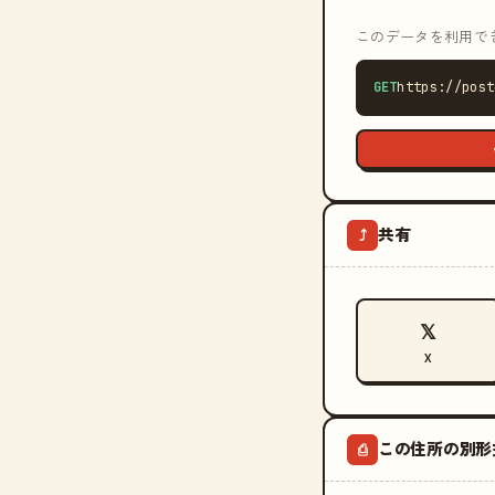
このデータを利用できる
GET
https://post
共有
⤴
𝕏
X
この住所の別形
⎙