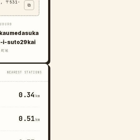
u, 〒531-
⧉
UBURB
kaumedasuka
a-i-suto29kai
町域
NEAREST STATIONS
0.34
km
0.51
km