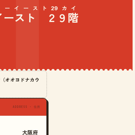
ーイースト29カイ
イースト ２９階
階（オオヨドナカウ
ADDRESS · 住所
大阪府