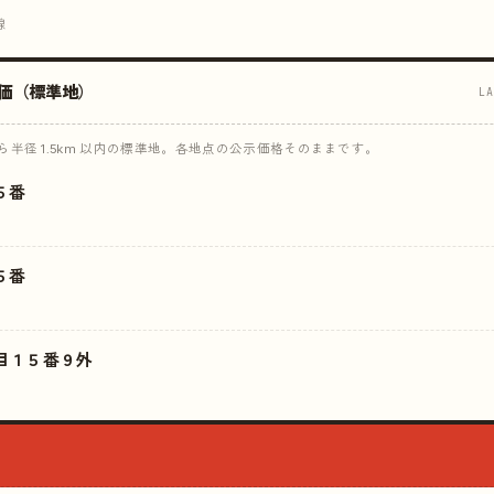
線
価（標準地）
L
半径 1.5km 以内の標準地。各地点の公示価格そのままです。
５番
５番
目１５番９外