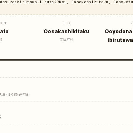
edasukaibirutawa-i-suto29kai, Oosakashikitaku, Oosakaf
TURE
CITY
S
afu
Oosakashikitaku
Ooyodona
ibirutaw
県
市区町村
 · 2号線(谷町線)
線