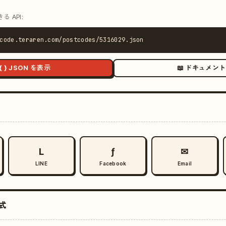
 API:
code.teraren.com/postcodes/5316029.json
{ } JSON を表示
📖 ドキュメント
L
ƒ
✉
LINE
Facebook
Email
式