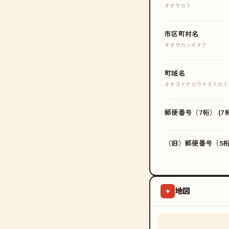
オオサカフ
市区町村名
オオサカシキタク
町域名
オオヨドナカウメダスカイ
郵便番号（7桁） (7桁
（旧）郵便番号（5桁）
地図
⌖