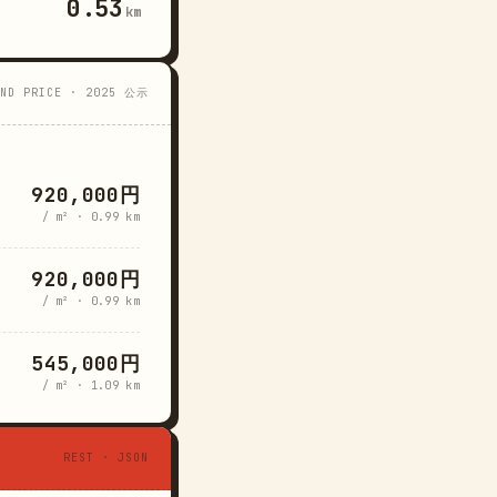
0.53
km
AND PRICE · 2025 公示
920,000円
/ m² · 0.99 km
920,000円
/ m² · 0.99 km
545,000円
/ m² · 1.09 km
REST · JSON