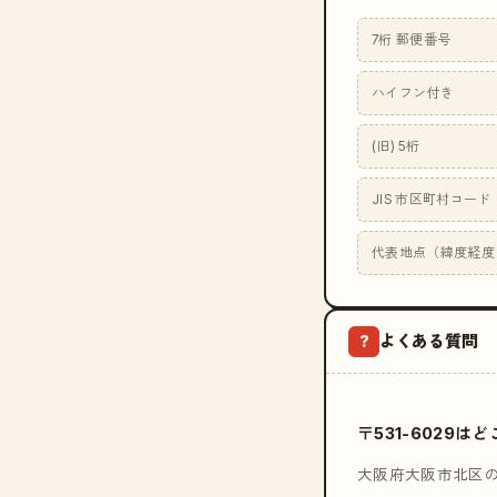
7桁 郵便番号
ハイフン付き
(旧) 5桁
JIS 市区町村コード
代表地点（緯度経度
よくある質問
?
〒531-6029
大阪府大阪市北区