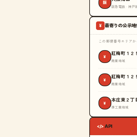
阪
阪急電鉄 · 神戸
最寄りの公示地
¥
この郵便番号エリアから
紅梅町１２
¥
商業地域
紅梅町１２
¥
商業地域
本庄東２丁
¥
準工業地域
API
</>