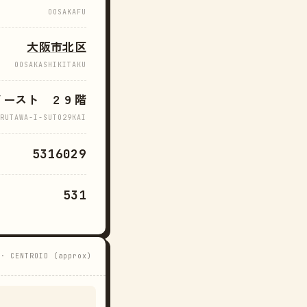
OOSAKAFU
大阪市北区
OOSAKASHIKITAKU
イースト ２９階
RUTAWA-I-SUTO29KAI
5316029
531
 · CENTROID (approx)