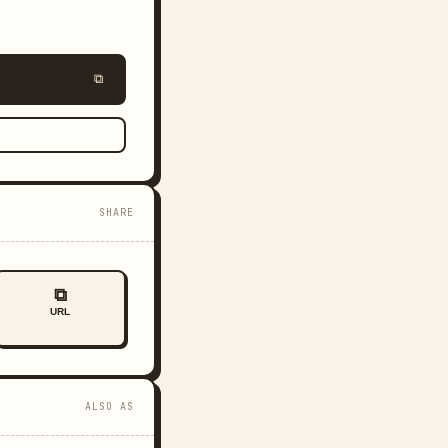
⧉
SHARE
⧉
URL
ALSO AS