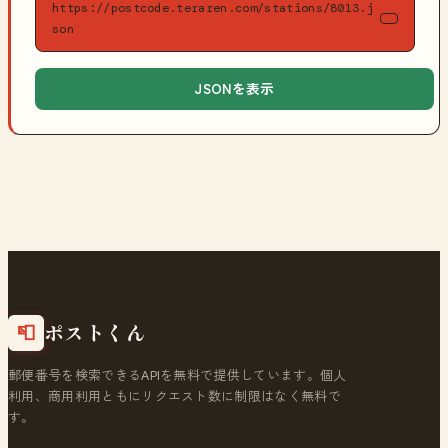
https://postcode.teraren.com/stations/8013.j
son
JSONを表示
ポストくん
📮
郵便番号を検索できるAPIを無料で提供しています。個人
利用、商用利用ともにリクエスト数に制限はなく無料で
す。