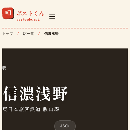
ポストくん
📮
トップ
駅一覧
信濃浅野
駅
信濃浅野
東日本旅客鉄道 飯山線
JSON