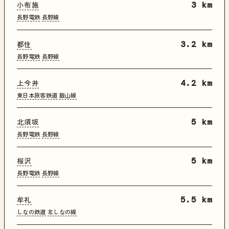
小布施
3 km
長野電鉄
長野線
都住
3.2 km
長野電鉄
長野線
上今井
4.2 km
東日本旅客鉄道
飯山線
北須坂
5 km
長野電鉄
長野線
桜沢
5 km
長野電鉄
長野線
牟礼
5.5 km
しなの鉄道
北しなの線