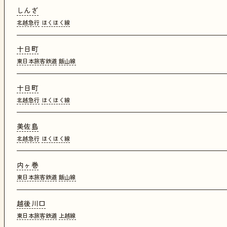
しんざ
北越急行
ほくほく線
十日町
東日本旅客鉄道
飯山線
十日町
北越急行
ほくほく線
美佐島
北越急行
ほくほく線
内ヶ巻
東日本旅客鉄道
飯山線
越後川口
東日本旅客鉄道
上越線