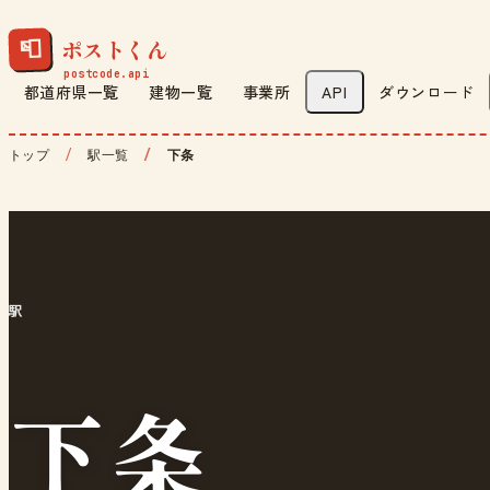
ポストくん
📮
都道府県一覧
建物一覧
事業所
API
ダウンロード
トップ
駅一覧
下条
駅
下条