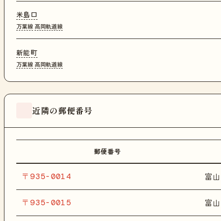
米島口
万葉線
高岡軌道線
新能町
万葉線
高岡軌道線
近隣の郵便番号
郵便番号
〒935-0014
富山
〒935-0015
富山