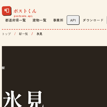
ポストくん
📮
都道府県一覧
建物一覧
事業所
API
ダウンロード
トップ
駅一覧
氷見
駅
氷見