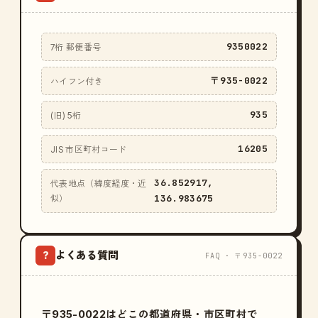
9350022
7桁 郵便番号
〒935-0022
ハイフン付き
935
(旧) 5桁
16205
JIS 市区町村コード
36.852917,
代表地点（緯度経度・近
136.983675
似）
よくある質問
?
FAQ · 〒935-0022
〒935-0022はどこの都道府県・市区町村で