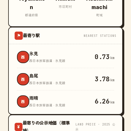
n
machi
市区町村
都道府県
町域
最寄り駅
⚑
NEAREST STATIONS
氷見
0.73
西
km
西日本旅客鉄道 · 氷見線
島尾
3.78
西
km
西日本旅客鉄道 · 氷見線
雨晴
6.26
西
km
西日本旅客鉄道 · 氷見線
最寄りの公示地価（標準
LAND PRICE · 2025 公
¥
示
地）