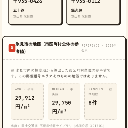
〒935-0426
〒935-0112
五十谷
飯久保
富山県 氷見市
富山県 氷見市
氷見市の地価（市区町村全体の参
REFERENCE · 2025年
¥
公示
考値）
※ 氷見市内の標準地から算出した市区町村単位の参考値で
す。
この郵便番号エリアそのものの地価ではありません
。
AVG · 平均
MEDIAN · 中
SAMPLES · 標
央値
準地数
29,912
29,750
8件
円/m²
円/m²
出典: 国土交通省 不動産情報ライブラリ（地価公示 XCT001）