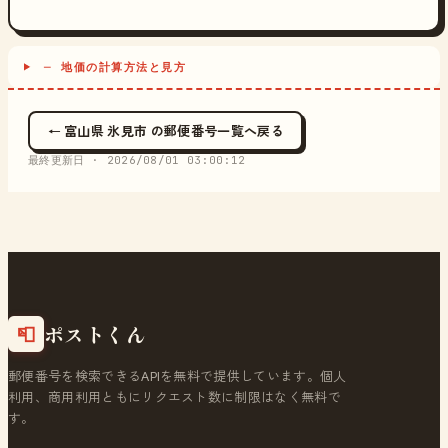
─ 地価の計算方法と見方
← 富山県 氷見市 の郵便番号一覧へ戻る
最終更新日 ·
2026/08/01 03:00:12
ポストくん
📮
郵便番号を検索できるAPIを無料で提供しています。個人
利用、商用利用ともにリクエスト数に制限はなく無料で
す。