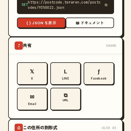
https://postcode.teraren.com/postc
GET
⧉
odes/9350022.json
{ } JSON を表示
📖 ドキュメント
共有
⤴
SHARE
𝕏
L
ƒ
X
LINE
Facebook
⧉
✉
URL
Email
この住所の別形式
⎙
ALSO AS