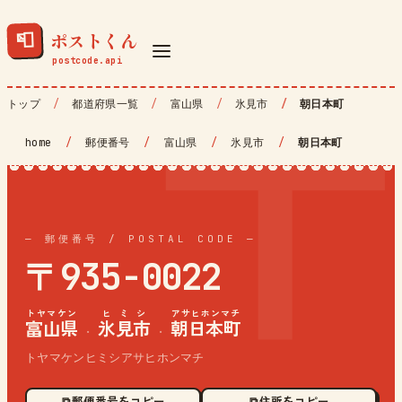
ポストくん
📮
トップ
都道府県一覧
富山県
氷見市
朝日本町
home
/
郵便番号
/
富山県
/
氷見市
/
朝日本町
— 郵便番号 / POSTAL CODE —
〒935-0022
トヤマケン
ヒミシ
アサヒホンマチ
富山県
氷見市
朝日本町
·
·
トヤマケンヒミシアサヒホンマチ
⧉ 郵便番号をコピー
⧉ 住所をコピー