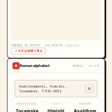
代表地点 36.852917, 136.983675
(approx)
↗ 大きな地図で見る
Roman alphabet
A
ROMAJI · ローマ字
Asahihommachi, Himishi,
⧉
Toyamaken, 〒935-0022
PREFECTURE
CITY
SUBURB
Toyamake
Himishi
Asahihom