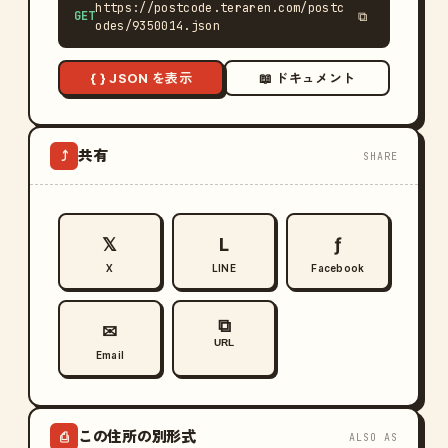
https://postcode.teraren.com/postc
GET
⧉
odes/9350014.json
{ } JSON を表示
📖 ドキュメント
共有
⤴
SHARE
𝕏
L
ƒ
X
LINE
Facebook
⧉
✉
URL
Email
この住所の別形式
⎙
ALSO AS