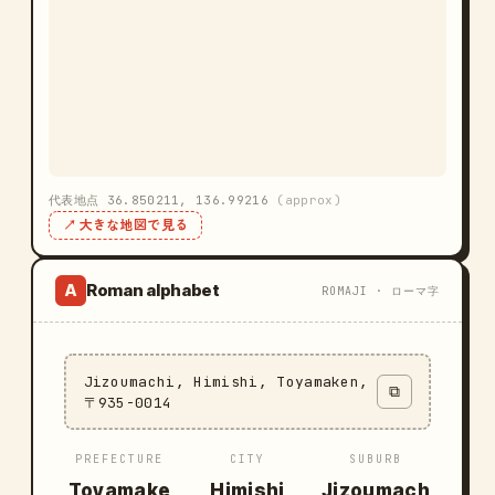
代表地点 36.850211, 136.99216
(approx)
↗ 大きな地図で見る
Roman alphabet
A
ROMAJI · ローマ字
Jizoumachi, Himishi, Toyamaken,
⧉
〒935-0014
PREFECTURE
CITY
SUBURB
Toyamake
Himishi
Jizoumach