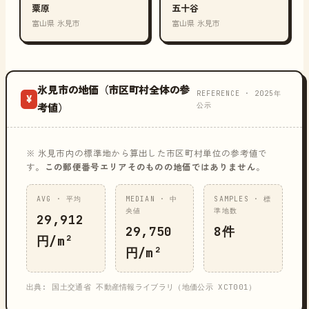
粟原
五十谷
富山県 氷見市
富山県 氷見市
氷見市の地価（市区町村全体の参
REFERENCE · 2025年
¥
公示
考値）
※ 氷見市内の標準地から算出した市区町村単位の参考値で
す。
この郵便番号エリアそのものの地価ではありません
。
AVG · 平均
MEDIAN · 中
SAMPLES · 標
央値
準地数
29,912
29,750
8件
円/m²
円/m²
出典: 国土交通省 不動産情報ライブラリ（地価公示 XCT001）