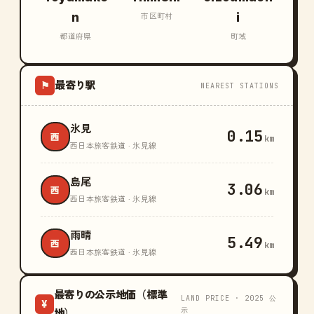
n
i
市区町村
都道府県
町域
最寄り駅
⚑
NEAREST STATIONS
氷見
0.15
西
km
西日本旅客鉄道 · 氷見線
島尾
3.06
西
km
西日本旅客鉄道 · 氷見線
雨晴
5.49
西
km
西日本旅客鉄道 · 氷見線
最寄りの公示地価（標準
LAND PRICE · 2025 公
¥
示
地）