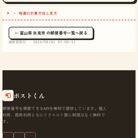
─ 地価の計算方法と見方
← 富山県 氷見市 の郵便番号一覧へ戻る
最終更新日 ·
2026/08/01 03:00:12
ポストくん
📮
郵便番号を検索できるAPIを無料で提供しています。個人
利用、商用利用ともにリクエスト数に制限はなく無料で
す。