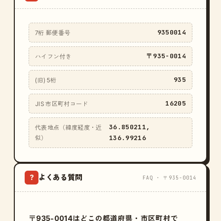
9350014
7桁 郵便番号
〒935-0014
ハイフン付き
935
(旧) 5桁
16205
JIS 市区町村コード
36.850211,
代表地点（緯度経度・近
136.99216
似）
よくある質問
?
FAQ · 〒935-0014
〒935-0014はどこの都道府県・市区町村で