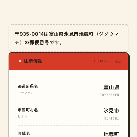
〒935-0014は富山県氷見市地蔵町（ジゾウマ
チ）の郵便番号です。
住所情報
◉
ADDRESS · 住所
都道府県名
富山県
トヤマケン
TOYAMAKEN
市区町村名
氷見市
ヒミシ
HIMISHI
町域名
地蔵町