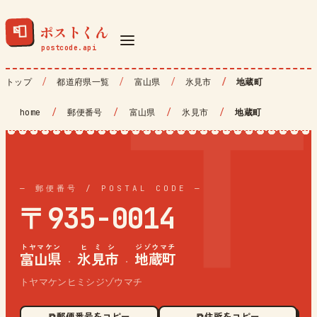
ポストくん
📮
トップ
都道府県一覧
富山県
氷見市
地蔵町
home
/
郵便番号
/
富山県
/
氷見市
/
地蔵町
— 郵便番号 / POSTAL CODE —
〒935-0014
トヤマケン
ヒミシ
ジゾウマチ
富山県
氷見市
地蔵町
·
·
トヤマケンヒミシジゾウマチ
⧉ 郵便番号をコピー
⧉ 住所をコピー