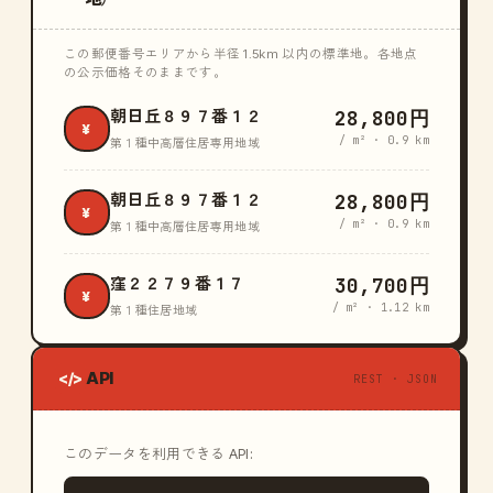
この郵便番号エリアから半径 1.5km 以内の標準地。各地点
の公示価格そのままです。
28,800円
朝日丘８９７番１２
¥
/ m² · 0.9 km
第１種中高層住居専用地域
28,800円
朝日丘８９７番１２
¥
/ m² · 0.9 km
第１種中高層住居専用地域
30,700円
窪２２７９番１７
¥
/ m² · 1.12 km
第１種住居地域
API
</>
REST · JSON
このデータを利用できる API: