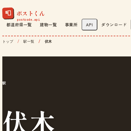
ポストくん
📮
都道府県一覧
建物一覧
事業所
API
ダウンロード
トップ
駅一覧
伏木
駅
伏木