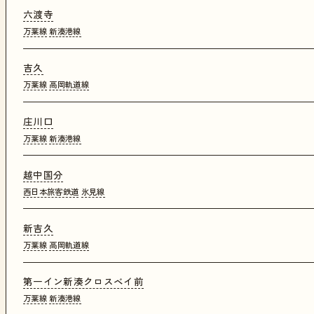
六渡寺
万葉線
新湊港線
吉久
万葉線
高岡軌道線
庄川口
万葉線
新湊港線
越中国分
西日本旅客鉄道
氷見線
新吉久
万葉線
高岡軌道線
第一イン新湊クロスベイ前
万葉線
新湊港線