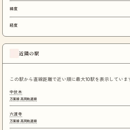
緯度
経度
近隣の駅
この駅から直線距離で近い順に最大10駅を表示してい
中伏木
万葉線
高岡軌道線
六渡寺
万葉線
高岡軌道線