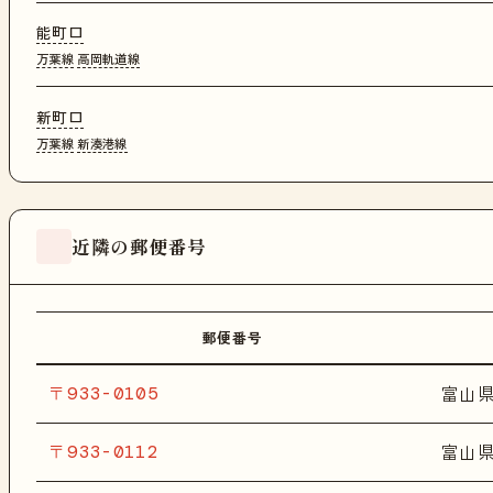
能町口
万葉線
高岡軌道線
新町口
万葉線
新湊港線
近隣の郵便番号
郵便番号
〒933-0105
富山
〒933-0112
富山