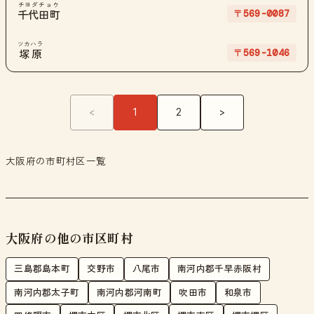
チヨダチョウ
〒569-0087
千代田町
ツカハラ
〒569-1046
塚原
<
1
2
>
大阪府の市町村区一覧
大阪府の他の市区町村
三島郡島本町
交野市
八尾市
南河内郡千早赤阪村
南河内郡太子町
南河内郡河南町
吹田市
和泉市