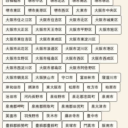
四條畷市
堺市中区
堺市北区
堺市南区
堺市堺区
堺市東区
堺市美原区
堺市西区
大東市
大阪市中央区
大阪市住之江区
大阪市住吉区
大阪市北区
大阪市城東区
大阪市大正区
大阪市天王寺区
大阪市平野区
大阪市旭区
大阪市東住吉区
大阪市東成区
大阪市東淀川区
大阪市此花区
大阪市浪速区
大阪市淀川区
大阪市港区
大阪市生野区
大阪市福島区
大阪市西区
大阪市西成区
大阪市西淀川区
大阪市都島区
大阪市阿倍野区
大阪市鶴見区
大阪狭山市
守口市
富田林市
寝屋川市
岸和田市
摂津市
東大阪市
松原市
枚方市
柏原市
池田市
河内長野市
泉佐野市
泉北郡忠岡町
泉南市
泉南郡岬町
泉南郡熊取町
泉南郡田尻町
泉大津市
箕面市
羽曳野市
茨木市
藤井寺市
豊中市
豊能郡能勢町
豊能郡豊能町
貝塚市
門真市
阪南市