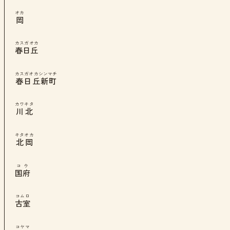
オカ
岡
カスガオカ
春日丘
カスガオカシンマチ
春日丘新町
カワキタ
川北
キタオカ
北岡
コウ
国府
コムロ
古室
コヤマ