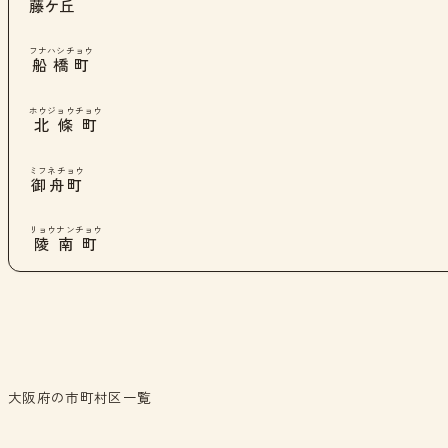
藤ケ丘
フナハシチョウ
船橋町
ホウジョウチョウ
北條町
ミフネチョウ
御舟町
リョウナンチョウ
陵南町
大阪府の市町村区一覧