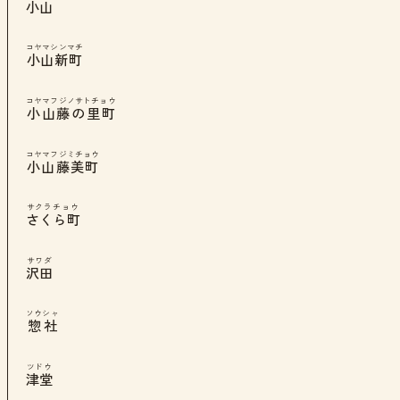
小山
コヤマシンマチ
小山新町
コヤマフジノサトチョウ
小山藤の里町
コヤマフジミチョウ
小山藤美町
サクラチョウ
さくら町
サワダ
沢田
ソウシャ
惣社
ツドウ
津堂