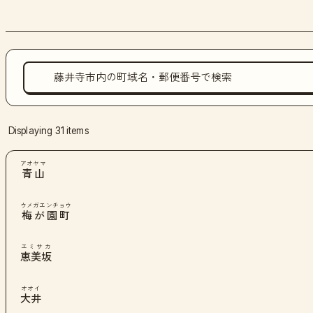
Displaying 31 items
アオヤマ
青山
ウメガエンチョウ
梅が園町
エミサカ
恵美坂
オオイ
大井