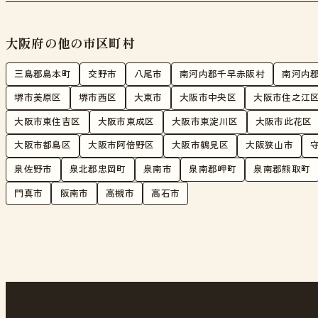
大阪府の他の市区町村
三島郡島本町
交野市
八尾市
南河内郡千早赤阪村
南河内
堺市美原区
堺市西区
大東市
大阪市中央区
大阪市住之江
大阪市東住吉区
大阪市東成区
大阪市東淀川区
大阪市此花区
大阪市都島区
大阪市阿倍野区
大阪市鶴見区
大阪狭山市
泉佐野市
泉北郡忠岡町
泉南市
泉南郡岬町
泉南郡熊取町
門真市
阪南市
高槻市
高石市