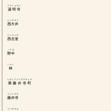
ドウミョウジ
道明寺
ニシオオイ
西大井
ニシコムロ
西古室
ノナカ
野中
ハヤシ
林
ヒガシフジイデラチョウ
東藤井寺町
フジイデラ
藤井寺
フジガオカ