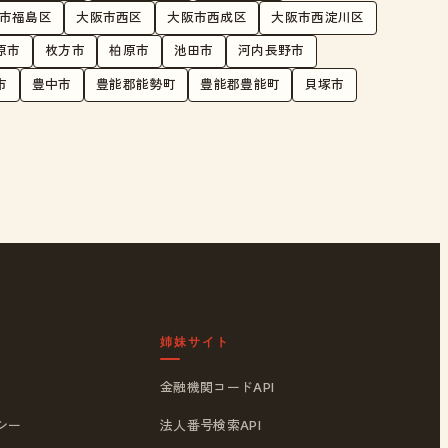
市福島区
大阪市西区
大阪市西成区
大阪市西淀川区
原市
枚方市
柏原市
池田市
河内長野市
市
豊中市
豊能郡能勢町
豊能郡豊能町
貝塚市
姉妹サイト
金融機関コードAPI
シー
法人番号検索API