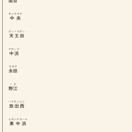
関目
チュウオウ
中央
テンノウデン
天王田
ナカハマ
中浜
ナガタ
永田
ノエ
野江
ハナテンニシ
放出西
ヒガシナカハマ
東中浜