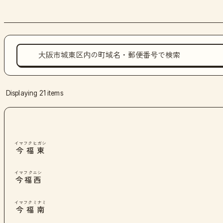
Displaying 21 items
イマフクヒガシ
今福東
イマフクニシ
今福西
イマフクミナミ
今福南