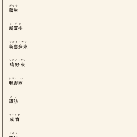
ガモウ
蒲生
シギタ
新喜多
シギタヒガシ
新喜多東
シギノヒガシ
鴫野東
シギノニシ
鴫野西
スワ
諏訪
セイイク
成育
セキメ