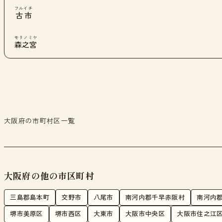
フルイチ
古市
モリノミヤ
森之宮
大阪府の市町村区一覧
大阪府の他の市区町村
三島郡島本町
交野市
八尾市
南河内郡千早赤阪村
南河内
堺市美原区
堺市西区
大東市
大阪市中央区
大阪市住之江