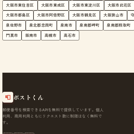
大阪市東住吉区
大阪市東成区
大阪市東淀川区
大阪市此花区
大阪市都島区
大阪市阿倍野区
大阪市鶴見区
大阪狭山市
泉佐野市
泉北郡忠岡町
泉南市
泉南郡岬町
泉南郡熊取町
門真市
阪南市
高槻市
高石市
ポストくん
📮
郵便番号を検索できるAPIを無料で提供しています。個人
利用、商用利用ともにリクエスト数に制限はなく無料で
す。