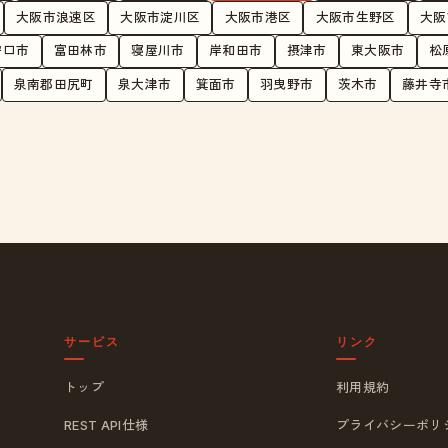
大阪市浪速区
大阪市淀川区
大阪市港区
大阪市生野区
大阪
守口市
富田林市
寝屋川市
岸和田市
摂津市
東大阪市
松
泉南郡田尻町
泉大津市
箕面市
羽曳野市
茨木市
藤井寺
サービス
リンク
トップ
利用規約
REST API仕様
プライバシーポリ