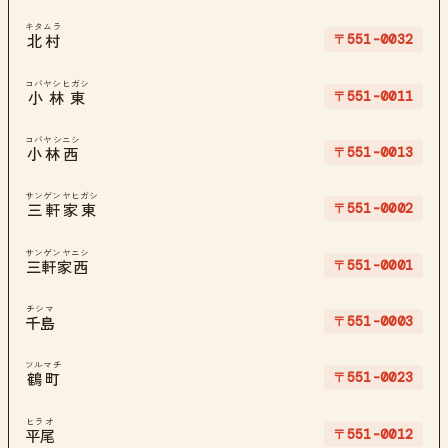
キタムラ
〒551-0032
北村
コバヤシヒガシ
〒551-0011
小林東
コバヤシニシ
〒551-0013
小林西
サンゲンヤヒガシ
〒551-0002
三軒家東
サンゲンヤニシ
〒551-0001
三軒家西
チシマ
〒551-0003
千島
ツルマチ
〒551-0023
鶴町
ヒラオ
〒551-0012
平尾