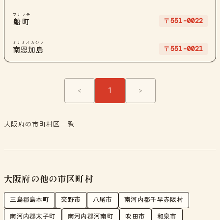
フナマチ
〒551-0022
船町
ミナミオカジマ
〒551-0021
南恩加島
<
1
>
大阪府の市町村区一覧
大阪府の他の市区町村
三島郡島本町
交野市
八尾市
南河内郡千早赤阪村
南河内郡太子町
南河内郡河南町
吹田市
和泉市