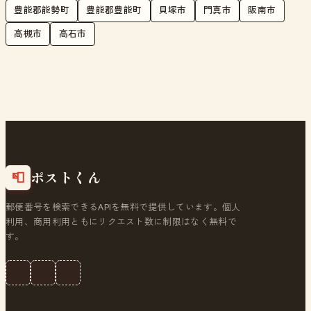
豊能郡能勢町
豊能郡豊能町
貝塚市
門真市
阪南市
高槻市
高石市
ポストくん
📮
郵便番号を検索できるAPIを無料で提供しています。個人
利用、商用利用ともにリクエスト数に制限はなく無料で
す。