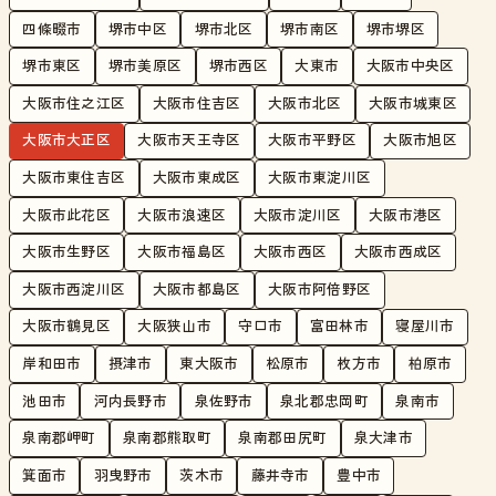
四條畷市
堺市中区
堺市北区
堺市南区
堺市堺区
堺市東区
堺市美原区
堺市西区
大東市
大阪市中央区
大阪市住之江区
大阪市住吉区
大阪市北区
大阪市城東区
大阪市大正区
大阪市天王寺区
大阪市平野区
大阪市旭区
大阪市東住吉区
大阪市東成区
大阪市東淀川区
大阪市此花区
大阪市浪速区
大阪市淀川区
大阪市港区
大阪市生野区
大阪市福島区
大阪市西区
大阪市西成区
大阪市西淀川区
大阪市都島区
大阪市阿倍野区
大阪市鶴見区
大阪狭山市
守口市
富田林市
寝屋川市
岸和田市
摂津市
東大阪市
松原市
枚方市
柏原市
池田市
河内長野市
泉佐野市
泉北郡忠岡町
泉南市
泉南郡岬町
泉南郡熊取町
泉南郡田尻町
泉大津市
箕面市
羽曳野市
茨木市
藤井寺市
豊中市