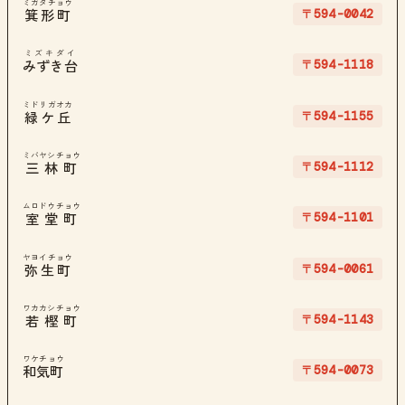
ミガタチョウ
〒594-0042
箕形町
ミズキダイ
〒594-1118
みずき台
ミドリガオカ
〒594-1155
緑ケ丘
ミバヤシチョウ
〒594-1112
三林町
ムロドウチョウ
〒594-1101
室堂町
ヤヨイチョウ
〒594-0061
弥生町
ワカカシチョウ
〒594-1143
若樫町
ワケチョウ
〒594-0073
和気町