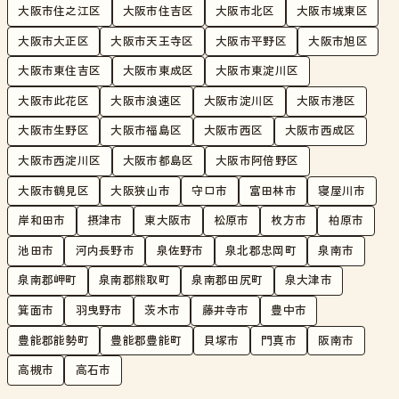
大阪市住之江区
大阪市住吉区
大阪市北区
大阪市城東区
大阪市大正区
大阪市天王寺区
大阪市平野区
大阪市旭区
大阪市東住吉区
大阪市東成区
大阪市東淀川区
大阪市此花区
大阪市浪速区
大阪市淀川区
大阪市港区
大阪市生野区
大阪市福島区
大阪市西区
大阪市西成区
大阪市西淀川区
大阪市都島区
大阪市阿倍野区
大阪市鶴見区
大阪狭山市
守口市
富田林市
寝屋川市
岸和田市
摂津市
東大阪市
松原市
枚方市
柏原市
池田市
河内長野市
泉佐野市
泉北郡忠岡町
泉南市
泉南郡岬町
泉南郡熊取町
泉南郡田尻町
泉大津市
箕面市
羽曳野市
茨木市
藤井寺市
豊中市
豊能郡能勢町
豊能郡豊能町
貝塚市
門真市
阪南市
高槻市
高石市