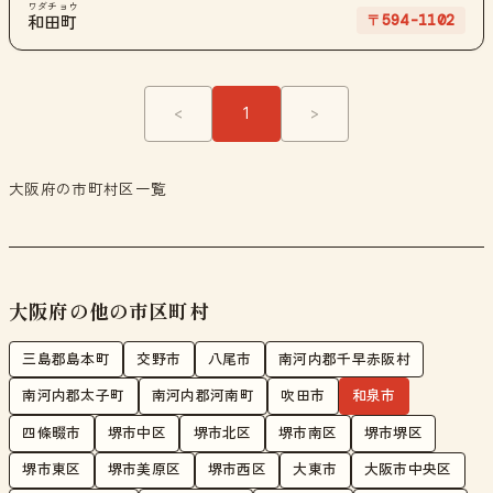
ワダチョウ
〒594-1102
和田町
<
1
>
大阪府の市町村区一覧
大阪府の他の市区町村
三島郡島本町
交野市
八尾市
南河内郡千早赤阪村
南河内郡太子町
南河内郡河南町
吹田市
和泉市
四條畷市
堺市中区
堺市北区
堺市南区
堺市堺区
堺市東区
堺市美原区
堺市西区
大東市
大阪市中央区