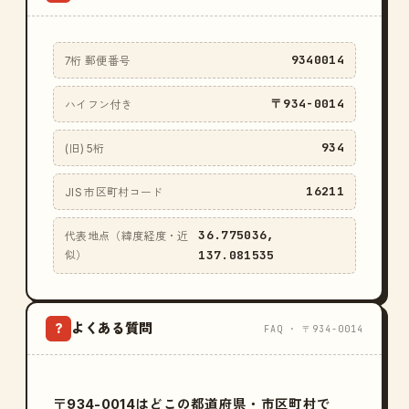
9340014
7桁 郵便番号
〒934-0014
ハイフン付き
934
(旧) 5桁
16211
JIS 市区町村コード
36.775036,
代表地点（緯度経度・近
137.081535
似）
よくある質問
?
FAQ · 〒934-0014
〒934-0014はどこの都道府県・市区町村で