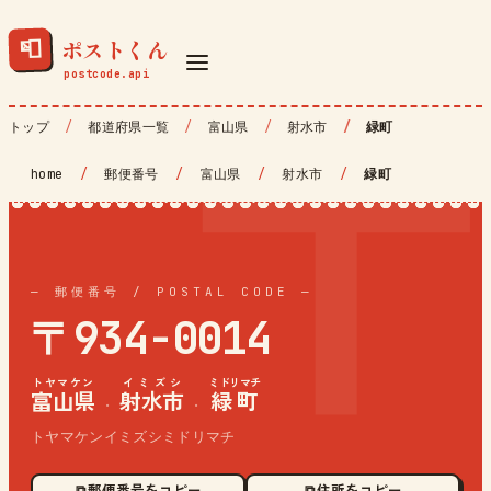
ポストくん
📮
トップ
都道府県一覧
富山県
射水市
緑町
home
/
郵便番号
/
富山県
/
射水市
/
緑町
— 郵便番号 / POSTAL CODE —
〒934-0014
トヤマケン
イミズシ
ミドリマチ
富山県
射水市
緑町
·
·
トヤマケンイミズシミドリマチ
⧉ 郵便番号をコピー
⧉ 住所をコピー