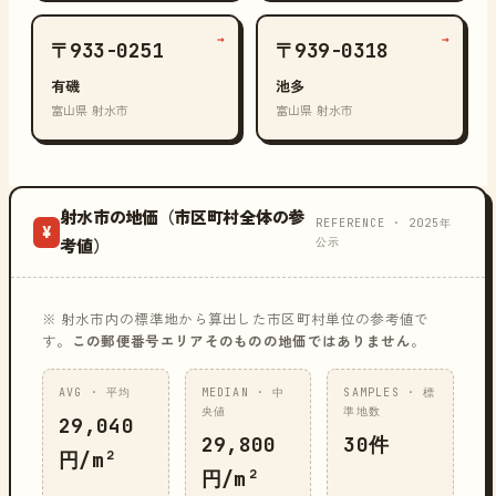
→
→
〒933-0251
〒939-0318
有磯
池多
富山県 射水市
富山県 射水市
射水市の地価（市区町村全体の参
REFERENCE · 2025年
¥
公示
考値）
※ 射水市内の標準地から算出した市区町村単位の参考値で
す。
この郵便番号エリアそのものの地価ではありません
。
AVG · 平均
MEDIAN · 中
SAMPLES · 標
央値
準地数
29,040
29,800
30件
円/m²
円/m²