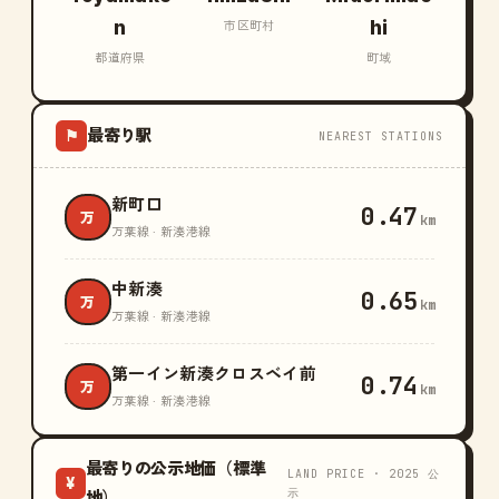
n
hi
市区町村
都道府県
町域
最寄り駅
⚑
NEAREST STATIONS
新町口
0.47
万
km
万葉線 · 新湊港線
中新湊
0.65
万
km
万葉線 · 新湊港線
第一イン新湊クロスベイ前
0.74
万
km
万葉線 · 新湊港線
最寄りの公示地価（標準
LAND PRICE · 2025 公
¥
示
地）