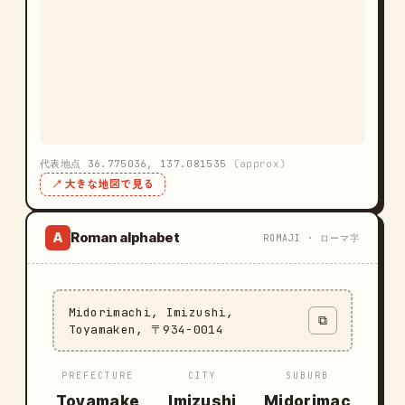
代表地点 36.775036, 137.081535
(approx)
↗ 大きな地図で見る
Roman alphabet
A
ROMAJI · ローマ字
Midorimachi, Imizushi,
⧉
Toyamaken, 〒934-0014
PREFECTURE
CITY
SUBURB
Toyamake
Imizushi
Midorimac