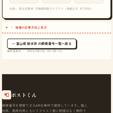
出典: 国土交通省 不動産情報ライブラリ（地価公示 XCT001）
─ 地価の計算方法と見方
← 富山県 射水市 の郵便番号一覧へ戻る
最終更新日 ·
2026/08/01 03:00:12
ポストくん
📮
郵便番号を検索できるAPIを無料で提供しています。個人
利用、商用利用ともにリクエスト数に制限はなく無料で