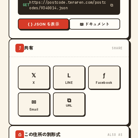
https://postcode.teraren.com/postc
GET
⧉
odes/9340014.json
{ } JSON を表示
📖 ドキュメント
共有
⤴
SHARE
𝕏
L
ƒ
X
LINE
Facebook
⧉
✉
URL
Email
この住所の別形式
⎙
ALSO AS