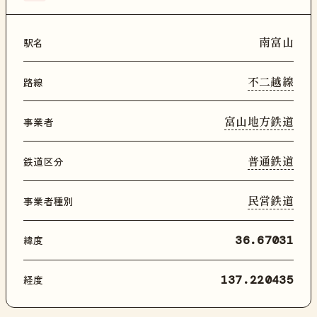
南富山
駅名
不二越線
路線
富山地方鉄道
事業者
普通鉄道
鉄道区分
民営鉄道
事業者種別
緯度
36.67031
経度
137.220435