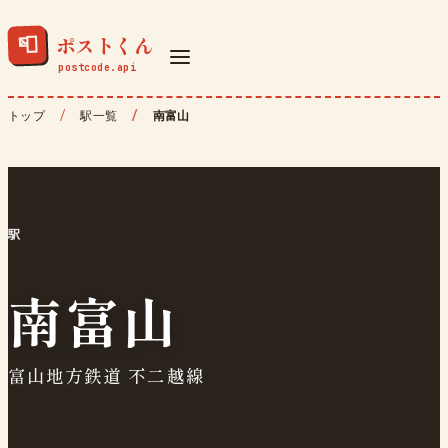
ポストくん
📮
トップ
駅一覧
南富山
駅
南富山
富山地方鉄道 不二越線