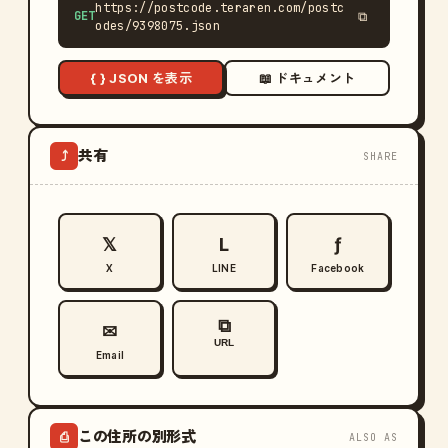
https://postcode.teraren.com/postc
GET
⧉
odes/9398075.json
{ } JSON を表示
📖 ドキュメント
共有
⤴
SHARE
𝕏
L
ƒ
X
LINE
Facebook
⧉
✉
URL
Email
この住所の別形式
⎙
ALSO AS