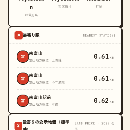
n
市区町村
町域
都道府県
最寄り駅
⚑
NEAREST STATIONS
南富山
0.61
富
km
富山地方鉄道 · 上滝線
南富山
0.61
富
km
富山地方鉄道 · 不二越線
南富山駅前
0.62
富
km
富山地方鉄道 · 本線
最寄りの公示地価（標準
LAND PRICE · 2025 公
¥
示
地）