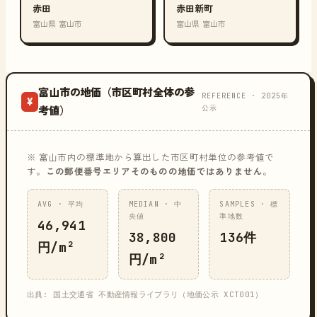
赤田
赤田新町
富山県 富山市
富山県 富山市
富山市の地価（市区町村全体の参
REFERENCE · 2025年
¥
公示
考値）
※ 富山市内の標準地から算出した市区町村単位の参考値で
す。
この郵便番号エリアそのものの地価ではありません
。
AVG · 平均
MEDIAN · 中
SAMPLES · 標
央値
準地数
46,941
38,800
136件
円/m²
円/m²
出典: 国土交通省 不動産情報ライブラリ（地価公示 XCT001）