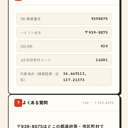
9398075
7桁 郵便番号
〒939-8075
ハイフン付き
939
(旧) 5桁
16201
JIS 市区町村コード
36.669113,
代表地点（緯度経度・近
137.21373
似）
よくある質問
?
FAQ · 〒939-8075
〒939-8075はどこの都道府県・市区町村で