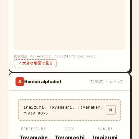
代表地点 36.669113, 137.21373
(approx)
↗ 大きな地図で見る
Roman alphabet
A
ROMAJI · ローマ字
Imaizumi, Toyamashi, Toyamaken,
⧉
〒939-8075
PREFECTURE
CITY
SUBURB
Toyamake
Toyamashi
Imaizumi