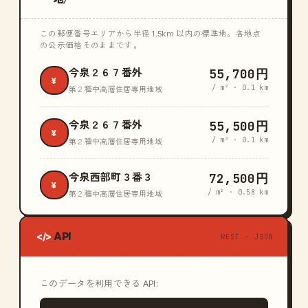
この郵便番号エリアから半径 1.5km 以内の標準地。各地点
の公示価格そのままです。
55,700円
今泉２６７番外
¥
/ m² · 0.1 km
第２種中高層住居専用地域
55,500円
今泉２６７番外
¥
/ m² · 0.1 km
第２種中高層住居専用地域
72,500円
今泉西部町３番３
¥
/ m² · 0.58 km
第２種中高層住居専用地域
API
</>
REST · JSON
このデータを利用できる API: