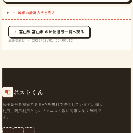
─ 地価の計算方法と見方
← 富山県 富山市 の郵便番号一覧へ戻る
最終更新日 ·
2026/08/01 03:00:12
ポストくん
📮
郵便番号を検索できるAPIを無料で提供しています。個人
利用、商用利用ともにリクエスト数に制限はなく無料で
す。