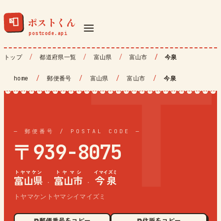
ポストくん
📮
トップ
都道府県一覧
富山県
富山市
今泉
home
/
郵便番号
/
富山県
/
富山市
/
今泉
— 郵便番号 / POSTAL CODE —
〒939-8075
トヤマケン
トヤマシ
イマイズミ
富山県
富山市
今泉
·
·
トヤマケントヤマシイマイズミ
⧉ 郵便番号をコピー
⧉ 住所をコピー