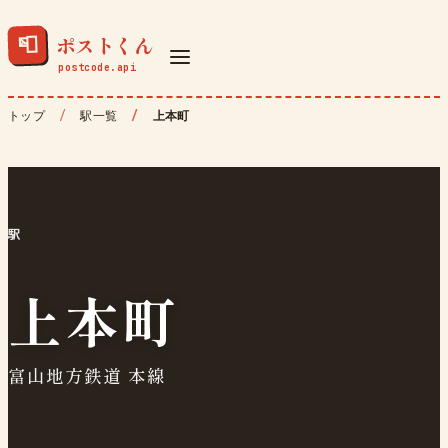
ポストくん
📮
トップ
駅一覧
上本町
駅
上本町
富山地方鉄道 本線