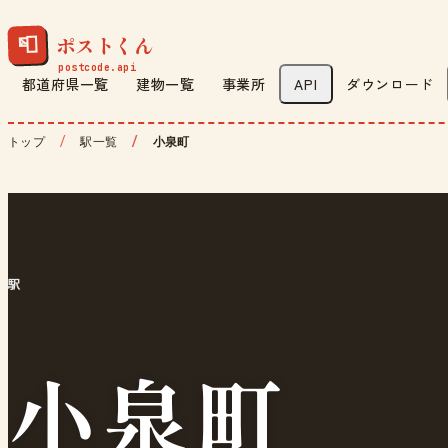
ポストくん
📮
都道府県一覧
建物一覧
事業所
API
ダウンロード
トップ
駅一覧
小泉町
駅
小泉町