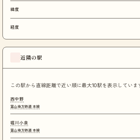
緯度
経度
近隣の駅
この駅から直線距離で近い順に最大10駅を表示してい
西中野
富山地方鉄道
本線
堀川小泉
富山地方鉄道
本線