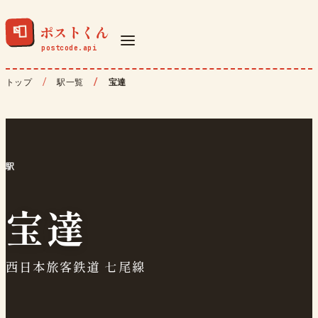
ポストくん
📮
トップ
駅一覧
宝達
駅
宝達
西日本旅客鉄道 七尾線