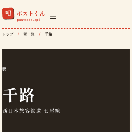
ポストくん
📮
トップ
駅一覧
千路
駅
千路
西日本旅客鉄道 七尾線