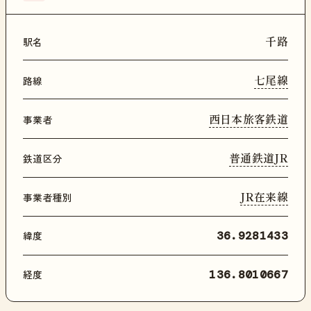
千路
駅名
七尾線
路線
西日本旅客鉄道
事業者
普通鉄道JR
鉄道区分
JR在来線
事業者種別
緯度
36.9281433
経度
136.8010667